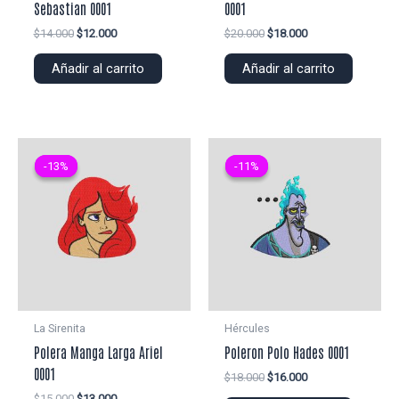
Sebastian 0001
0001
El
El
El
El
$
14.000
$
12.000
$
20.000
$
18.000
precio
precio
precio
precio
original
actual
original
actual
Añadir al carrito
Añadir al carrito
era:
es:
era:
es:
$14.000.
$12.000.
$20.000.
$18.000.
-13%
-13%
-11%
-11%
La Sirenita
Hércules
Polera Manga Larga Ariel
Poleron Polo Hades 0001
0001
El
El
$
18.000
$
16.000
precio
precio
El
El
$
15.000
$
13.000