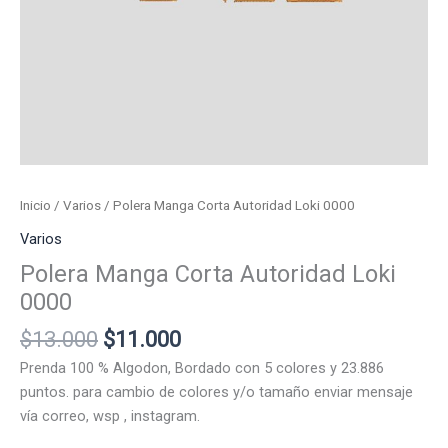
Inicio
/
Varios
/ Polera Manga Corta Autoridad Loki 0000
Varios
Polera Manga Corta Autoridad Loki
0000
El
El
$
13.000
$
11.000
precio
precio
Prenda 100 % Algodon, Bordado con 5 colores y 23.886
original
actual
puntos. para cambio de colores y/o tamaño enviar mensaje
era:
es:
vía correo, wsp , instagram.
$13.000.
$11.000.