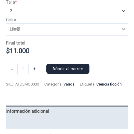
Talla
*
Color
Final total
$
11.000
Polera
-
+
Añadir al carrito
Manga
Corta
SKU:
ATDLMC0000
Categoría:
Varios
Etiqueta:
Ciencia ficción
Autoridad
Loki
0000
cantidad
Información adicional
Valoraciones (0)