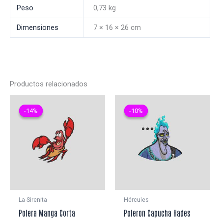
Peso
0,73 kg
Dimensiones
7 × 16 × 26 cm
Productos relacionados
-14%
-14%
-10%
-10%
La Sirenita
Hércules
Polera Manga Corta
Poleron Capucha Hades