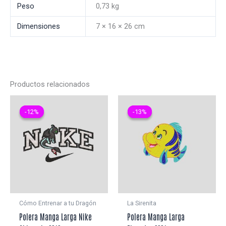
Peso
0,73 kg
Dimensiones
7 × 16 × 26 cm
Productos relacionados
-12%
-12%
-13%
-13%
Cómo Entrenar a tu Dragón
La Sirenita
Polera Manga Larga Nike
Polera Manga Larga