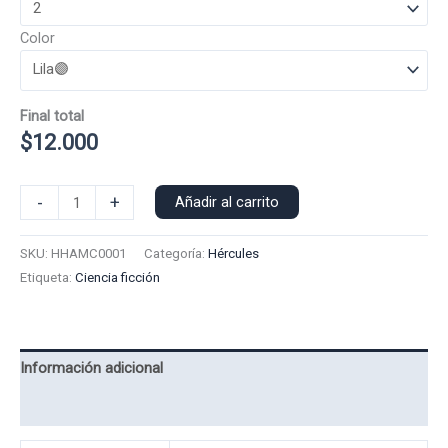
Color
Final total
$
12.000
Polera
-
+
Añadir al carrito
Manga
Corta
SKU:
HHAMC0001
Categoría:
Hércules
Hades
Etiqueta:
Ciencia ficción
0001
cantidad
Información adicional
Valoraciones (0)