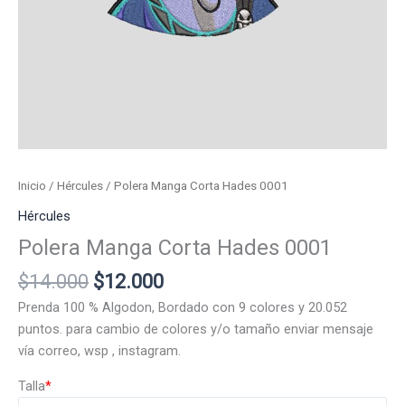
Inicio
/
Hércules
/ Polera Manga Corta Hades 0001
Hércules
Polera Manga Corta Hades 0001
El
El
$
14.000
$
12.000
precio
precio
Prenda 100 % Algodon, Bordado con 9 colores y 20.052
original
actual
puntos. para cambio de colores y/o tamaño enviar mensaje
era:
es:
vía correo, wsp , instagram.
$14.000.
$12.000.
Talla
*