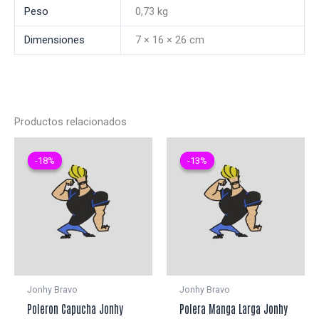
Peso
0,73 kg
Dimensiones
7 × 16 × 26 cm
Productos relacionados
-18%
-18%
-13%
-13%
Jonhy Bravo
Jonhy Bravo
Poleron Capucha Jonhy
Polera Manga Larga Jonhy