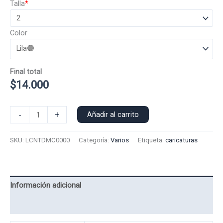
Talla
*
Color
Final total
$
14.000
Polera
-
+
Añadir al carrito
Manga
Corta
SKU:
LCNTDMC0000
Categoría:
Varios
Etiqueta:
caricaturas
Lucas
Nintendo
0000
cantidad
Información adicional
Valoraciones (0)