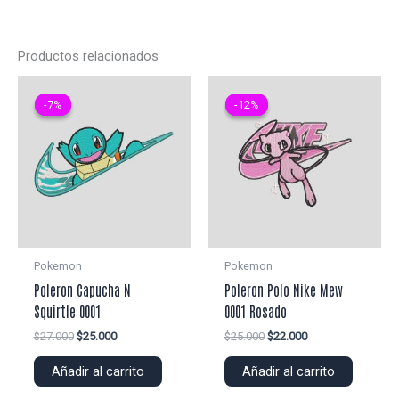
Productos relacionados
-7%
-7%
-12%
-12%
Pokemon
Pokemon
Poleron Capucha N
Poleron Polo Nike Mew
Squirtle 0001
0001 Rosado
El
El
El
El
$
27.000
$
25.000
$
25.000
$
22.000
precio
precio
precio
precio
original
actual
original
actual
Añadir al carrito
Añadir al carrito
era:
es:
era:
es:
$27.000.
$25.000.
$25.000.
$22.000.