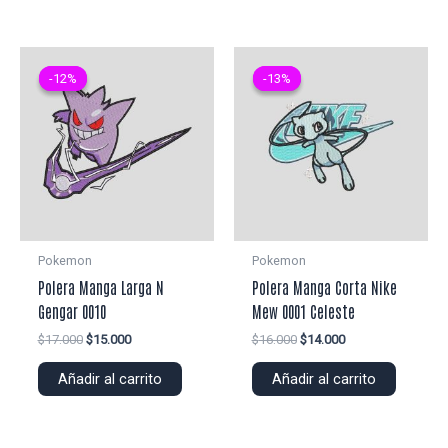
-12%
-12%
-13%
-13%
Pokemon
Pokemon
Polera Manga Larga N
Polera Manga Corta Nike
Gengar 0010
Mew 0001 Celeste
El
El
El
El
$
17.000
$
15.000
$
16.000
$
14.000
precio
precio
precio
precio
original
actual
original
actual
Añadir al carrito
Añadir al carrito
era:
es:
era:
es:
$17.000.
$15.000.
$16.000.
$14.000.