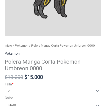
Inicio
/
Pokemon
/ Polera Manga Corta Pokemon Umbreon 0000
Pokemon
Polera Manga Corta Pokemon
Umbreon 0000
El
El
$
18.000
$
15.000
precio
precio
Talla
*
original
actual
era:
es:
Color
$18.000.
$15.000.