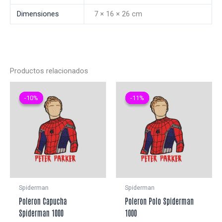
Dimensiones
7 × 16 × 26 cm
Productos relacionados
-10%
-10%
-11%
-11%
Spiderman
Spiderman
Poleron Capucha
Poleron Polo Spiderman
Spiderman 1000
1000