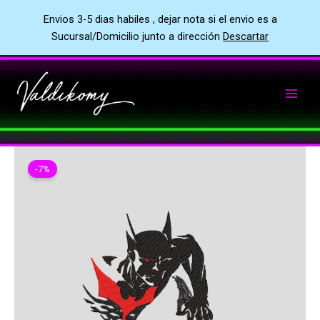
Envios 3-5 dias habiles , dejar nota si el envio es a
Sucursal/Domicilio junto a dirección
Descartar
Ir
al
contenido
-7%