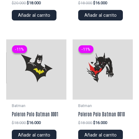
El
El
El
El
$
20.000
$
18.000
$
18.000
$
16.000
precio
precio
precio
precio
original
actual
original
actual
Añadir al carrito
Añadir al carrito
era:
es:
era:
es:
$20.000.
$18.000.
$18.000.
$16.000.
-11%
-11%
-11%
-11%
Batman
Batman
Poleron Polo Batman 0001
Poleron Polo Batman 0010
El
El
El
El
$
18.000
$
16.000
$
18.000
$
16.000
precio
precio
precio
precio
original
actual
original
actual
Añadir al carrito
Añadir al carrito
era:
es:
era:
es: