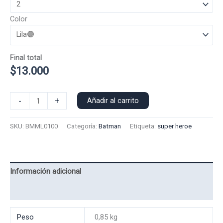
Color
Final total
$
13.000
Polera
-
+
Añadir al carrito
Manga
Larga
SKU:
BMML0100
Categoría:
Batman
Etiqueta:
super heroe
Batman
0010
cantidad
Información adicional
Valoraciones (0)
Peso
0,85 kg