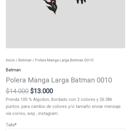
Inicio
/
Batman
/ Polera Manga Larga Batman 0010
Batman
Polera Manga Larga Batman 0010
El
El
$
14.000
$
13.000
precio
precio
Prenda 100 % Algodon, Bordado con 3 colores y 26.386
original
actual
puntos. para cambio de colores y/o tamaño enviar mensaje
era:
es:
vía correo, wsp , instagram.
$14.000.
$13.000.
Talla
*