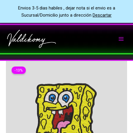
Envios 3-5 dias habiles , dejar nota si el envio es a
Sucursal/Domicilio junto a dirección
Descartar
Ir
al
contenido
-13%