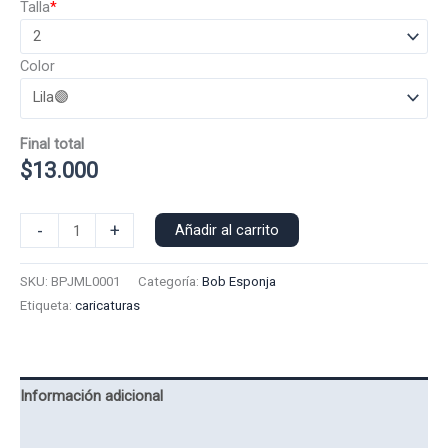
Talla
*
Color
Final total
$
13.000
Polera
-
+
Añadir al carrito
Manga
Larga
SKU:
BPJML0001
Categoría:
Bob Esponja
Bob
Etiqueta:
caricaturas
Esponja
0001
cantidad
Información adicional
Valoraciones (0)