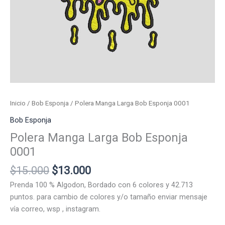
Inicio
/
Bob Esponja
/ Polera Manga Larga Bob Esponja 0001
Bob Esponja
Polera Manga Larga Bob Esponja
0001
El
El
$
15.000
$
13.000
precio
precio
Prenda 100 % Algodon, Bordado con 6 colores y 42.713
original
actual
puntos. para cambio de colores y/o tamaño enviar mensaje
era:
es:
vía correo, wsp , instagram.
$15.000.
$13.000.