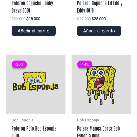
Poleron Capucha Jonhy
Poleron Capucha Ed Edd y
Bravo 0000
Eddy 0010
El
El
El
El
$
22.000
$
18.000
$
27.000
$
25.000
precio
precio
precio
precio
original
actual
original
actual
Añadir al carrito
Añadir al carrito
era:
es:
era:
es:
$22.000.
$18.000.
$27.000.
$25.000.
-20%
-20%
-14%
-14%
Bob Esponja
Bob Esponja
Poleron Polo Bob Esponja
Polera Manga Corta Bob
0000
Esponja 0001