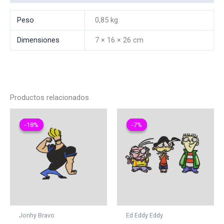
Peso
0,85 kg
Dimensiones
7 × 16 × 26 cm
Productos relacionados
-18%
-18%
-7%
-7%
Jonhy Bravo
Ed Eddy Eddy