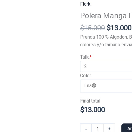
Flork
Polera Manga L
El
$
15.000
$
13.000
precio
Prenda 100 % Algodon, B
original
colores y/o tamaño envia
era:
Talla
*
$15.000
Color
Final total
$
13.000
Polera
-
+
Añ