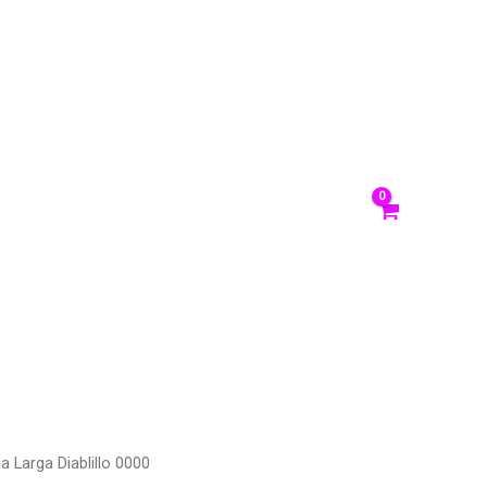
sotros
ACCEDER/
REGISTRARSE
anos
 Larga Diablillo 0000