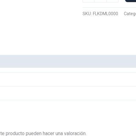
Manga
Larga
SKU:
FLKDML0000
Categ
Diablillo
0000
cantidad
te producto pueden hacer una valoración.