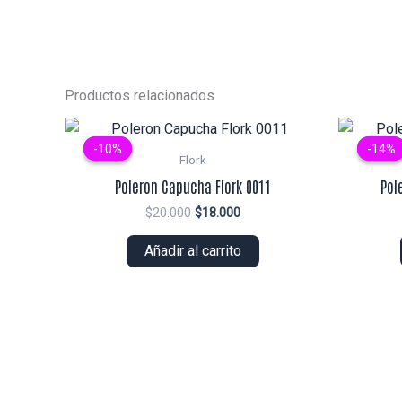
Productos relacionados
-10%
-10%
-14%
-14%
Flork
Poleron Capucha Flork 0011
Pol
El
El
$
20.000
$
18.000
precio
precio
original
actual
Añadir al carrito
era:
es:
$20.000.
$18.000.