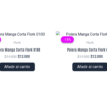
-14%
-14%
Flork
Flork
era Manga Corta Flork 0100
Polera Manga Corta Flork 
El
El
El
El
$
14.000
$
12.000
$
14.000
$
12.000
precio
precio
precio
pr
original
actual
original
ac
Añadir al carrito
Añadir al carrito
era:
es:
era:
es:
$14.000.
$12.000.
$14.000.
$1