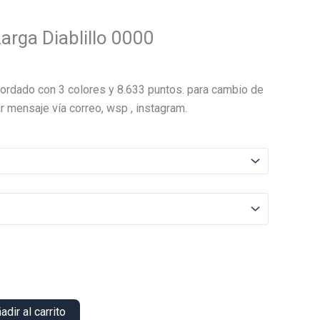
arga Diablillo 0000
El
precio
ordado con 3 colores y 8.633 puntos. para cambio de
actual
r mensaje vía correo, wsp , instagram.
es:
.
$13.000.
adir al carrito