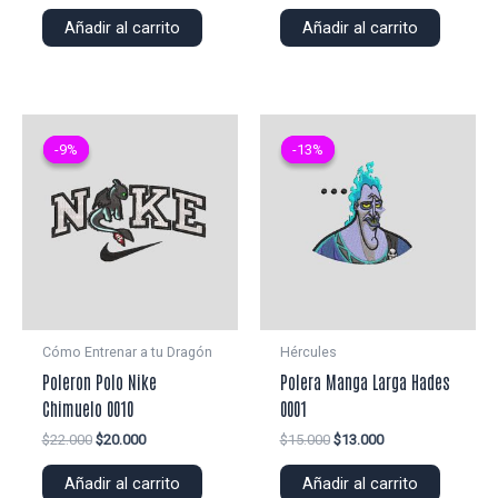
precio
precio
precio
precio
original
actual
original
actual
Añadir al carrito
Añadir al carrito
era:
es:
era:
es:
$18.000.
$16.000.
$20.000.
$18.000.
-9%
-9%
-13%
-13%
Cómo Entrenar a tu Dragón
Hércules
Poleron Polo Nike
Polera Manga Larga Hades
Chimuelo 0010
0001
El
El
El
El
$
22.000
$
20.000
$
15.000
$
13.000
precio
precio
precio
precio
original
actual
original
actual
Añadir al carrito
Añadir al carrito
era:
es:
era:
es: