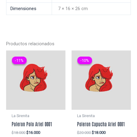
Dimensiones
7 × 16 × 26 cm
Productos relacionados
-11%
-11%
-10%
-10%
La Sirenita
La Sirenita
Poleron Polo Ariel 0001
Poleron Capucha Ariel 0001
El
El
El
El
$
18.000
$
16.000
$
20.000
$
18.000