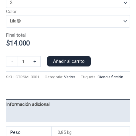
Color
Final total
$
14.000
Polera
-
+
Añadir al carrito
Manga
Larga
SKU:
GTRSML0001
Categoría:
Varios
Etiqueta:
Ciencia ficción
Gato
Rison
0001
cantidad
Información adicional
Valoraciones (0)
Peso
0,85 kg