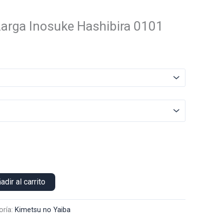
arga Inosuke Hashibira 0101
El
precio
actual
es:
.
$25.000.
adir al carrito
oría:
Kimetsu no Yaiba