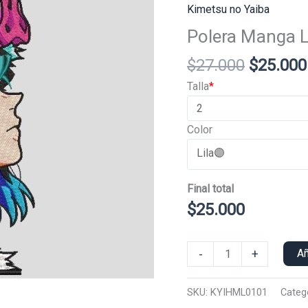
Kimetsu no Yaiba
Polera Manga L
El
$
27.000
$
25.000
precio
Talla
*
original
era:
Color
$27.000
Final total
$
25.000
Polera
-
+
Añ
Manga
Larga
SKU:
KYIHML0101
Categ
Inosuke