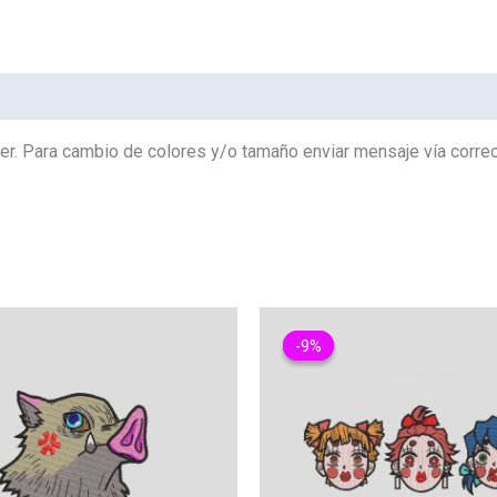
Hashibira
0101
cantidad
er. Para cambio de colores y/o tamaño enviar mensaje vía corr
-9%
-9%