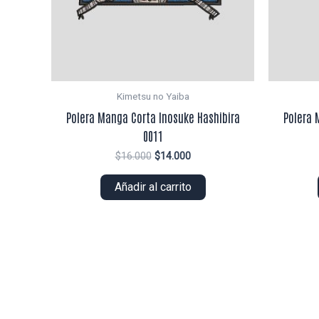
Kimetsu no Yaiba
Polera Manga Corta Inosuke Hashibira
Polera 
0011
El
El
$
16.000
$
14.000
precio
precio
original
actual
Añadir al carrito
era:
es:
$16.000.
$14.000.