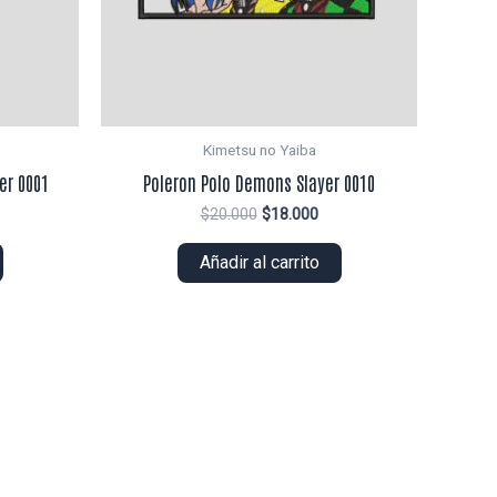
Kimetsu no Yaiba
er 0001
Poleron Polo Demons Slayer 0010
El
El
$
20.000
$
18.000
ecio
precio
precio
tual
original
actual
Añadir al carrito
era:
es:
0.000.
$20.000.
$18.000.