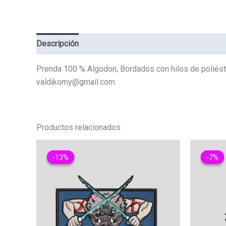
Descripción
Valoraciones (0)
Prenda 100 % Algodon, Bordados con hilos de poliést
valdikomy@gmail.com
Productos relacionados
-13%
-13%
-7%
-7%