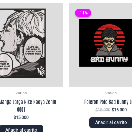
-11%
-11%
Varios
Varios
Manga Larga Nike Naoya Zenin
Poleron Polo Bad Bunny 0
0001
El
El
$
18.000
$
16.000
precio
pr
$
15.000
original
ac
Añadir al carrito
era:
es:
Añadir al carrito
$18.000.
$1