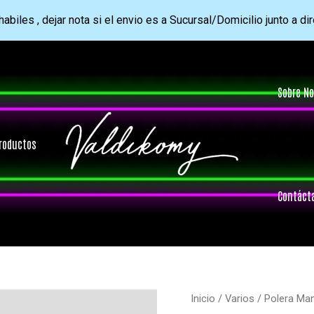
abiles , dejar nota si el envio es a Sucursal/Domicilio junto a di
Sobre No
roductos
Contáct
Inicio
/
Varios
/ Polera Ma