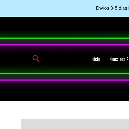
Envios 3-5 dias h
Ir
al
contenido
Buscar
Inicio
Nuestros P