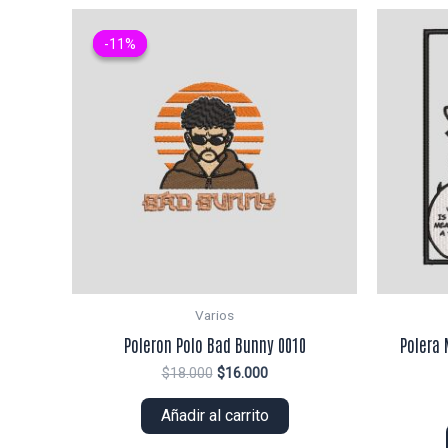
-11%
-11%
Varios
Poleron Polo Bad Bunny 0010
Polera 
El
El
$
18.000
$
16.000
precio
precio
original
actual
Añadir al carrito
era:
es:
$18.000.
$16.000.