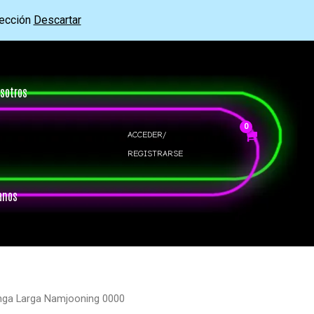
rección
Descartar
sotros
ACCEDER/
REGISTRARSE
anos
nga Larga Namjooning 0000