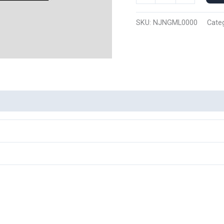
Manga
Larga
SKU:
NJNGML0000
Cate
Namjooning
0000
cantidad