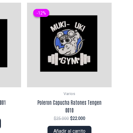
-12%
-12%
Varios
001
Poleron Capucha Ratones Tengen
0010
ecio
El
El
$
25.000
$
22.000
tual
precio
precio
original
actual
Añadir al carrito
6.000.