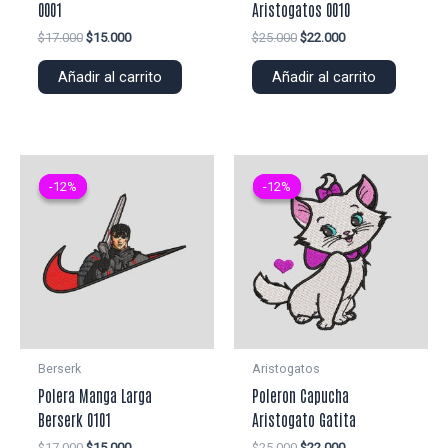
0001
Aristogatos 0010
El
El
El
El
$
17.000
$
15.000
$
25.000
$
22.000
precio
precio
precio
precio
original
actual
original
actual
Añadir al carrito
Añadir al carrito
era:
es:
era:
es:
$17.000.
$15.000.
$25.000.
$22.000.
-12%
-12%
-12%
-12%
Berserk
Aristogatos
Polera Manga Larga
Poleron Capucha
Berserk 0101
Aristogato Gatita
El
El
El
El
$
17.000
$
15.000
$
25.000
$
22.000