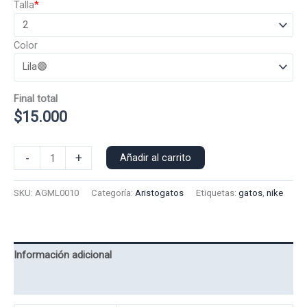
Talla
*
Color
Final total
$
15.000
Polera
-
+
Añadir al carrito
Manga
Larga
SKU:
AGML0010
Categoría:
Aristogatos
Etiquetas:
gatos
,
nike
N
Aristogatos
0010
cantidad
Información adicional
Valoraciones (0)