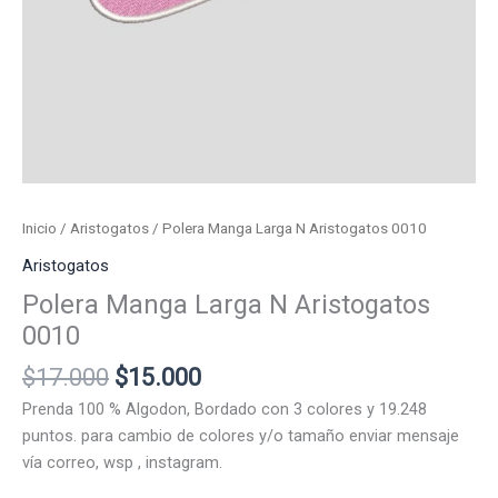
Inicio
/
Aristogatos
/ Polera Manga Larga N Aristogatos 0010
Aristogatos
Polera Manga Larga N Aristogatos
0010
El
El
$
17.000
$
15.000
precio
precio
Prenda 100 % Algodon, Bordado con 3 colores y 19.248
original
actual
puntos. para cambio de colores y/o tamaño enviar mensaje
era:
es:
vía correo, wsp , instagram.
$17.000.
$15.000.