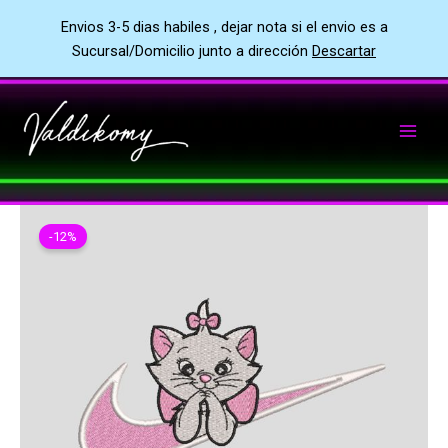
Envios 3-5 dias habiles , dejar nota si el envio es a
Sucursal/Domicilio junto a dirección
Descartar
Ir
al
contenido
-12%