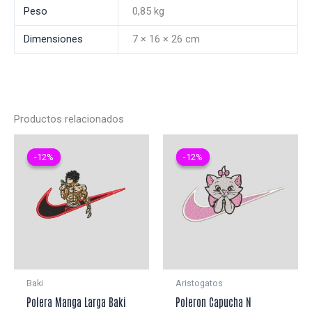
Peso
0,85 kg
Dimensiones
7 × 16 × 26 cm
Productos relacionados
-12%
-12%
-12%
-12%
Baki
Aristogatos
Polera Manga Larga Baki
Poleron Capucha N