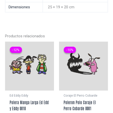
Dimensiones
25 × 19 × 20 cm
Productos relacionados
-12%
-12%
-10%
-10%
Ed Eddy Eddy
Coraje El Perro Cobarde
Polera Manga Larga Ed Edd
Poleron Polo Coraje El
y Eddy 0010
Perro Cobarde 0001