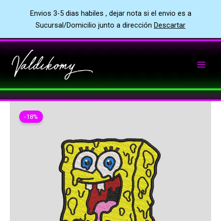
Envios 3-5 dias habiles , dejar nota si el envio es a
Sucursal/Domicilio junto a dirección
Descartar
Ir
al
contenido
-18%