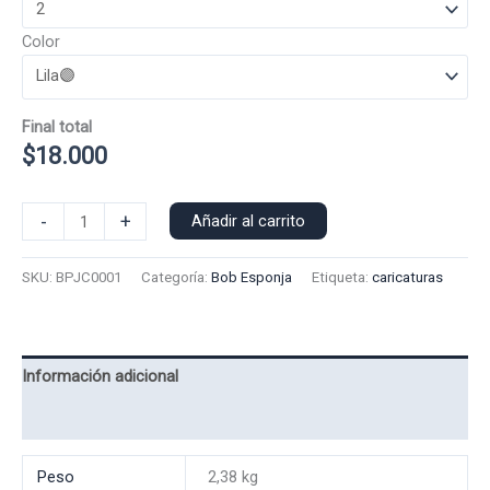
Color
Final total
$
18.000
Poleron
-
+
Añadir al carrito
Capucha
Bob
SKU:
BPJC0001
Categoría:
Bob Esponja
Etiqueta:
caricaturas
Esponja
0001
cantidad
Información adicional
Valoraciones (0)
Peso
2,38 kg