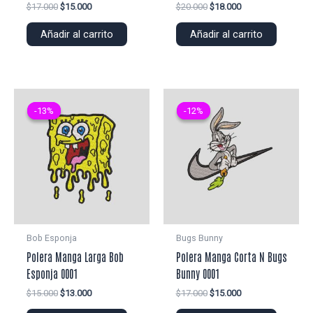
El
El
El
El
$
17.000
$
15.000
$
20.000
$
18.000
precio
precio
precio
precio
original
actual
original
actual
Añadir al carrito
Añadir al carrito
era:
es:
era:
es:
$17.000.
$15.000.
$20.000.
$18.000.
-13%
-13%
-12%
-12%
Bob Esponja
Bugs Bunny
Polera Manga Larga Bob
Polera Manga Corta N Bugs
Esponja 0001
Bunny 0001
El
El
El
El
$
15.000
$
13.000
$
17.000
$
15.000
precio
precio
precio
precio