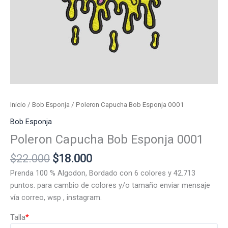
Inicio
/
Bob Esponja
/ Poleron Capucha Bob Esponja 0001
Bob Esponja
Poleron Capucha Bob Esponja 0001
El
El
$
22.000
$
18.000
precio
precio
Prenda 100 % Algodon, Bordado con 6 colores y 42.713
original
actual
puntos. para cambio de colores y/o tamaño enviar mensaje
era:
es:
vía correo, wsp , instagram.
$22.000.
$18.000.
Talla
*