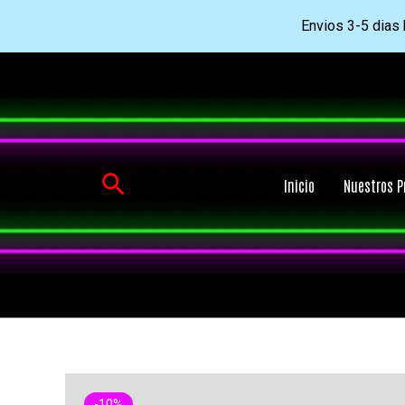
Envios 3-5 dias h
Ir
al
contenido
Buscar
Inicio
Nuestros P
-10%