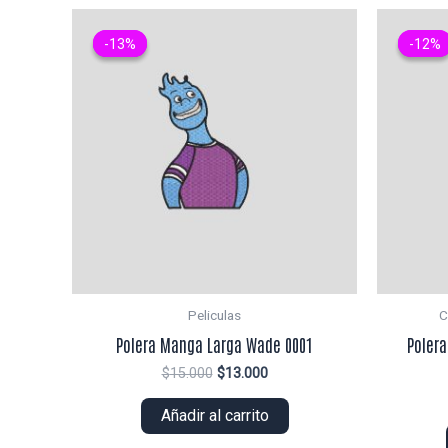
-13%
-13%
-12%
-12%
Peliculas
C
Polera Manga Larga Wade 0001
Polera
El
El
$
15.000
$
13.000
precio
precio
original
actual
Añadir al carrito
era:
es:
$15.000.
$13.000.