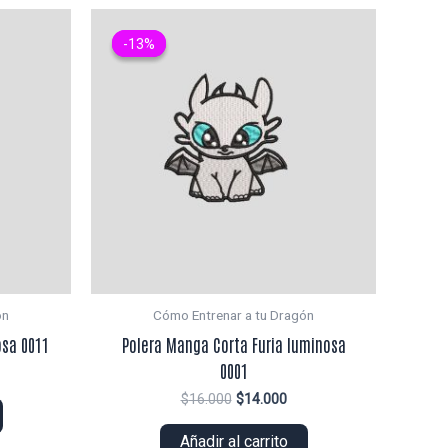
-13%
-13%
ón
Cómo Entrenar a tu Dragón
osa 0011
Polera Manga Corta Furia luminosa
0001
ecio
El
El
$
16.000
$
14.000
tual
precio
precio
original
actual
Añadir al carrito
2.000.