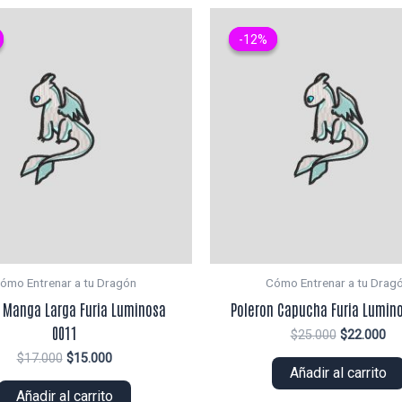
-12%
-12%
ómo Entrenar a tu Dragón
Cómo Entrenar a tu Drag
 Manga Larga Furia Luminosa
Poleron Capucha Furia Lumin
0011
El
El
$
25.000
$
22.000
precio
pr
El
El
$
17.000
$
15.000
original
ac
Añadir al carrito
precio
precio
era:
es:
original
actual
Añadir al carrito
$25.000.
$2