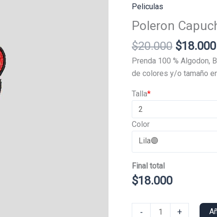
Peliculas
Poleron Capuc
El
$
20.000
$
18.000
precio
Prenda 100 % Algodon, B
original
de colores y/o tamaño en
era:
Talla
*
$20.000
Color
Final total
$
18.000
Poleron
-
+
Añ