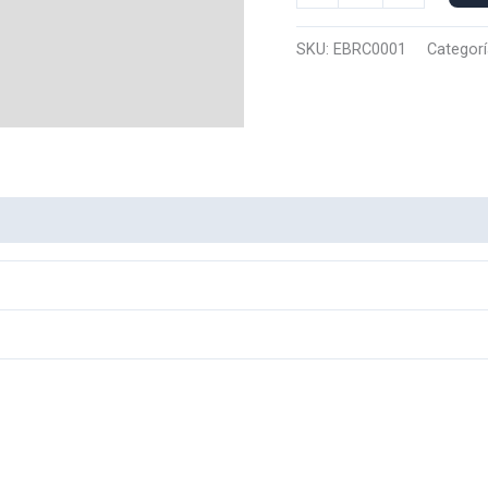
Capucha
Ember
SKU:
EBRC0001
Categorí
0001
cantidad