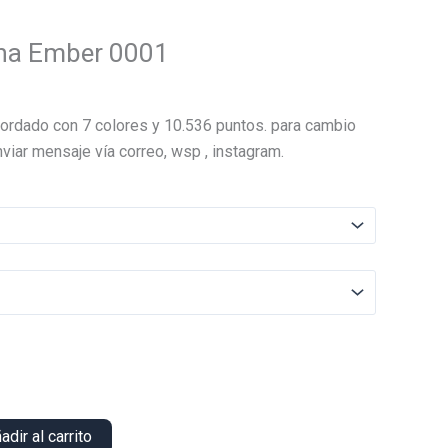
ha Ember 0001
El
precio
ordado con 7 colores y 10.536 puntos. para cambio
actual
viar mensaje vía correo, wsp , instagram.
es:
.
$18.000.
adir al carrito