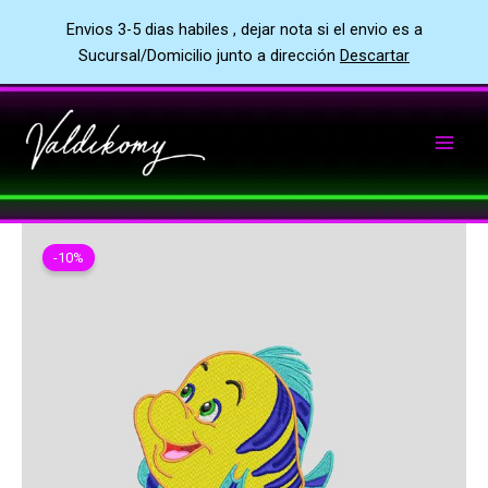
Envios 3-5 dias habiles , dejar nota si el envio es a
Sucursal/Domicilio junto a dirección
Descartar
Ir
al
contenido
-10%