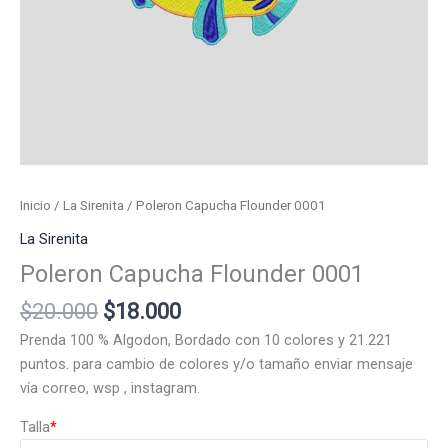
Inicio
/
La Sirenita
/ Poleron Capucha Flounder 0001
La Sirenita
Poleron Capucha Flounder 0001
El
El
$
20.000
$
18.000
precio
precio
Prenda 100 % Algodon, Bordado con 10 colores y 21.221
original
actual
puntos. para cambio de colores y/o tamaño enviar mensaje
era:
es:
vía correo, wsp , instagram.
$20.000.
$18.000.
Talla
*