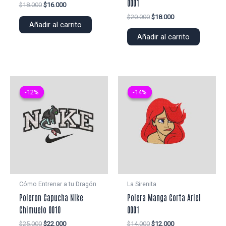
0001
El
El
$
18.000
$
16.000
precio
precio
El
El
$
20.000
$
18.000
original
actual
Añadir al carrito
precio
precio
era:
es:
original
actual
Añadir al carrito
$18.000.
$16.000.
era:
es:
$20.000.
$18.000.
-12%
-12%
-14%
-14%
Cómo Entrenar a tu Dragón
La Sirenita
Poleron Capucha Nike
Polera Manga Corta Ariel
Chimuelo 0010
0001
El
El
El
El
$
25.000
$
22.000
$
14.000
$
12.000