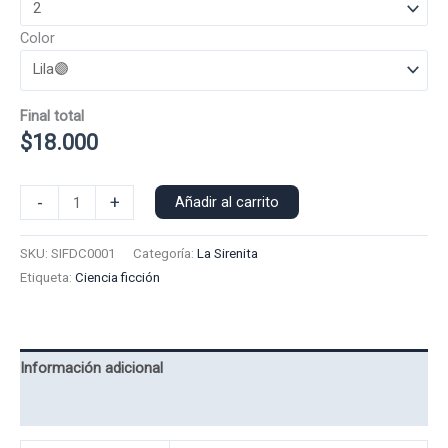
Color
Final total
$
18.000
Poleron
-
+
Añadir al carrito
Capucha
Flounder
SKU:
SIFDC0001
Categoría:
La Sirenita
0001
Etiqueta:
Ciencia ficción
cantidad
Información adicional
Valoraciones (0)