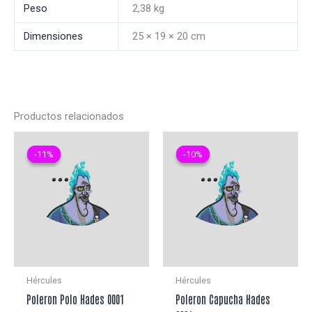
Peso
2,38 kg
Dimensiones
25 × 19 × 20 cm
Productos relacionados
-11%
-11%
-10%
-10%
Hércules
Hércules
Poleron Polo Hades 0001
Poleron Capucha Hades