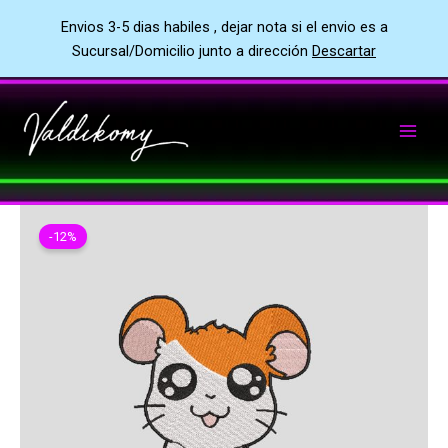
Envios 3-5 dias habiles , dejar nota si el envio es a
Sucursal/Domicilio junto a dirección
Descartar
Ir
al
contenido
-12%