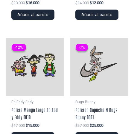
El
El
El
El
$
20.000
$
16.000
$
14.000
$
12.000
precio
precio
precio
precio
original
actual
original
actual
Añadir al carrito
Añadir al carrito
era:
es:
era:
es:
$20.000.
$16.000.
$14.000.
$12.000.
-12%
-12%
-7%
-7%
Ed Eddy Eddy
Bugs Bunny
Polera Manga Larga Ed Edd
Poleron Capucha N Bugs
y Eddy 0010
Bunny 0001
El
El
El
El
$
17.000
$
15.000
$
27.000
$
25.000
precio
precio
precio
precio