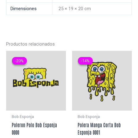
Dimensiones
25 × 19 × 20 cm
Productos relacionados
-20%
-20%
-14%
-14%
Bob Esponja
Bob Esponja
Poleron Polo Bob Esponja
Polera Manga Corta Bob
0000
Esponja 0001