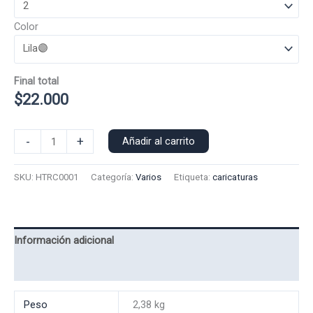
Color
Final total
$
22.000
Poleron
-
+
Añadir al carrito
Capucha
Hamtaro
SKU:
HTRC0001
Categoría:
Varios
Etiqueta:
caricaturas
0001
cantidad
Información adicional
Valoraciones (0)
Peso
2,38 kg