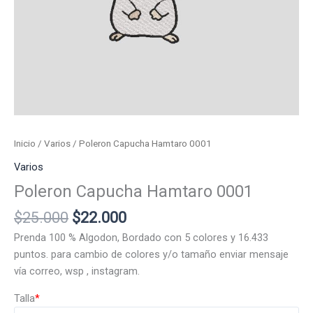
Inicio
/
Varios
/ Poleron Capucha Hamtaro 0001
Varios
Poleron Capucha Hamtaro 0001
El
El
$
25.000
$
22.000
precio
precio
Prenda 100 % Algodon, Bordado con 5 colores y 16.433
original
actual
puntos. para cambio de colores y/o tamaño enviar mensaje
era:
es:
vía correo, wsp , instagram.
$25.000.
$22.000.
Talla
*