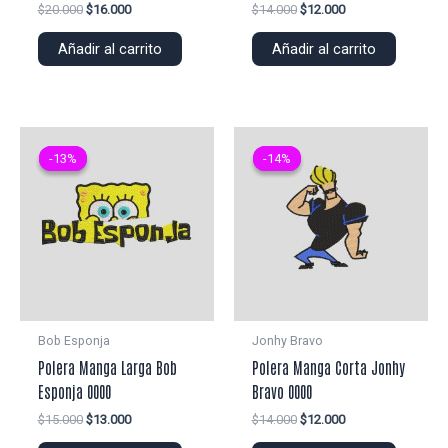
El
El
El
El
$
20.000
$
16.000
$
14.000
$
12.000
precio
precio
precio
precio
original
actual
original
actual
Añadir al carrito
Añadir al carrito
era:
es:
era:
es:
$20.000.
$16.000.
$14.000.
$12.000.
-13%
-13%
-14%
-14%
Bob Esponja
Jonhy Bravo
Polera Manga Larga Bob
Polera Manga Corta Jonhy
Esponja 0000
Bravo 0000
El
El
El
El
$
15.000
$
13.000
$
14.000
$
12.000
precio
precio
precio
precio