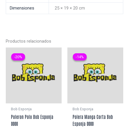
Dimensiones
25 × 19 × 20 cm
Productos relacionados
-20%
-20%
-14%
-14%
Bob Esponja
Bob Esponja
Poleron Polo Bob Esponja
Polera Manga Corta Bob
0000
Esponja 0000