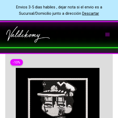
Envios 3-5 dias habiles , dejar nota si el envio es a
Sucursal/Domicilio junto a dirección
Descartar
Ir
al
contenido
-10%