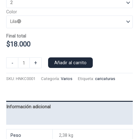
Color
Final total
$
18.000
Poleron
-
+
Añadir al carrito
Capucha
Hanako
SKU:
HNKC0001
Categoría:
Varios
Etiqueta:
caricaturas
0001
cantidad
Información adicional
Valoraciones (0)
Peso
2,38 kg