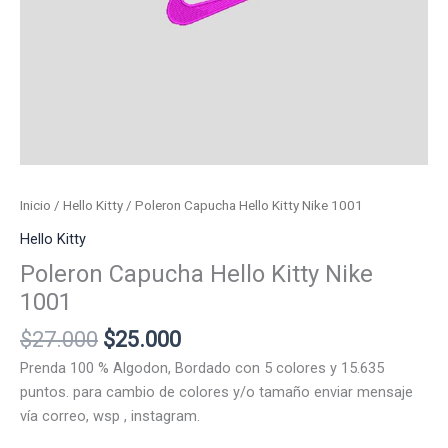
Inicio
/
Hello Kitty
/ Poleron Capucha Hello Kitty Nike 1001
Hello Kitty
Poleron Capucha Hello Kitty Nike
1001
El
El
$
27.000
$
25.000
precio
precio
Prenda 100 % Algodon, Bordado con 5 colores y 15.635
original
actual
puntos. para cambio de colores y/o tamaño enviar mensaje
era:
es:
vía correo, wsp , instagram.
$27.000.
$25.000.