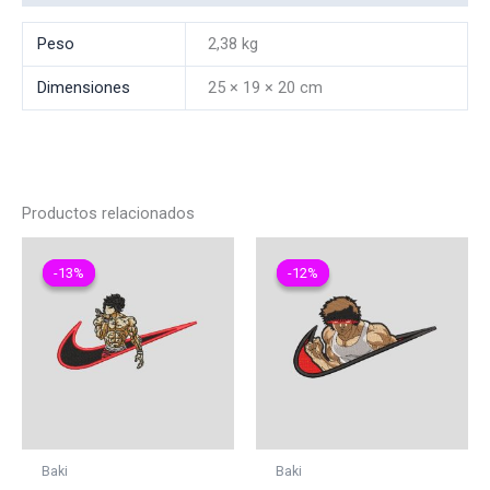
Peso
2,38 kg
Dimensiones
25 × 19 × 20 cm
Productos relacionados
-13%
-13%
-12%
-12%
Baki
Baki