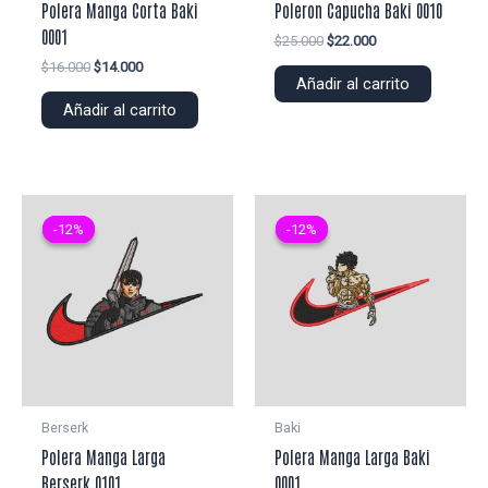
Polera Manga Corta Baki
Poleron Capucha Baki 0010
0001
El
El
$
25.000
$
22.000
precio
precio
El
El
$
16.000
$
14.000
original
actual
Añadir al carrito
precio
precio
era:
es:
original
actual
Añadir al carrito
$25.000.
$22.000.
era:
es:
$16.000.
$14.000.
-12%
-12%
-12%
-12%
Berserk
Baki
Polera Manga Larga
Polera Manga Larga Baki
Berserk 0101
0001