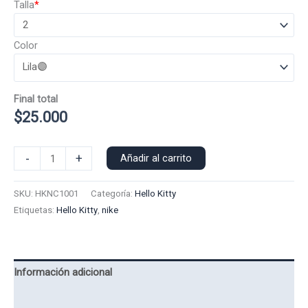
Talla
*
Color
Final total
$
25.000
Poleron
-
+
Añadir al carrito
Capucha
Hello
SKU:
HKNC1001
Categoría:
Hello Kitty
Kitty
Etiquetas:
Hello Kitty
,
nike
Nike
1001
cantidad
Información adicional
Valoraciones (0)