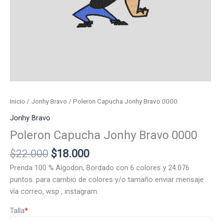
Inicio
/
Jonhy Bravo
/ Poleron Capucha Jonhy Bravo 0000
Jonhy Bravo
Poleron Capucha Jonhy Bravo 0000
El
El
$
22.000
$
18.000
precio
precio
Prenda 100 % Algodon, Bordado con 6 colores y 24.076
original
actual
puntos. para cambio de colores y/o tamaño enviar mensaje
era:
es:
vía correo, wsp , instagram.
$22.000.
$18.000.
Talla
*