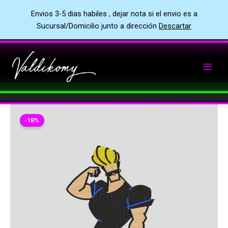
Envios 3-5 dias habiles , dejar nota si el envio es a
Sucursal/Domicilio junto a dirección
Descartar
Ir
al
contenido
-18%