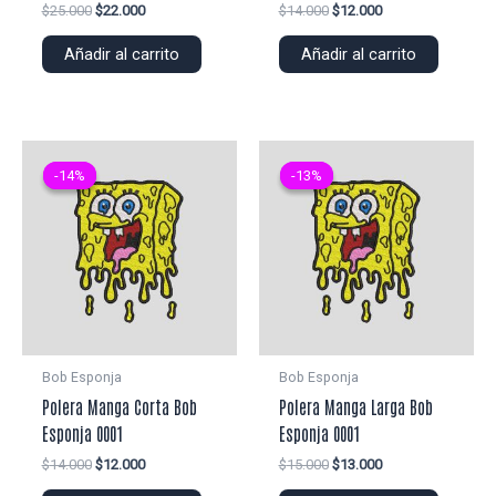
El
El
El
El
$
25.000
$
22.000
$
14.000
$
12.000
precio
precio
precio
precio
original
actual
original
actual
Añadir al carrito
Añadir al carrito
era:
es:
era:
es:
$25.000.
$22.000.
$14.000.
$12.000.
-14%
-14%
-13%
-13%
Bob Esponja
Bob Esponja
Polera Manga Corta Bob
Polera Manga Larga Bob
Esponja 0001
Esponja 0001
El
El
El
El
$
14.000
$
12.000
$
15.000
$
13.000
precio
precio
precio
precio