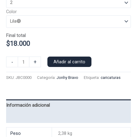
Color
Final total
$
18.000
Poleron
-
+
Añadir al carrito
Capucha
Jonhy
SKU:
JBC0000
Categoría:
Jonhy Bravo
Etiqueta:
caricaturas
Bravo
0000
cantidad
Información adicional
Valoraciones (0)
Peso
2,38 kg