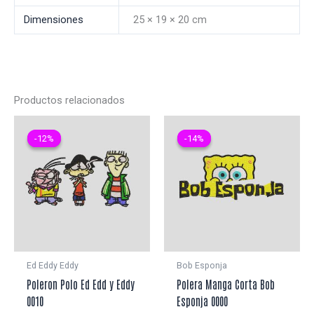
Dimensiones
25 × 19 × 20 cm
Productos relacionados
-12%
-12%
-14%
-14%
Ed Eddy Eddy
Bob Esponja
Poleron Polo Ed Edd y Eddy
Polera Manga Corta Bob
0010
Esponja 0000