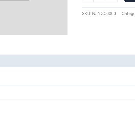
Capucha
Namjooning
SKU:
NJNGC0000
Catego
0000
cantidad