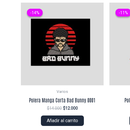
-14%
-14%
-11%
-11%
Varios
Polera Manga Corta Bad Bunny 0001
Po
El
El
$
14.000
$
12.000
precio
precio
original
actual
Añadir al carrito
era:
es:
$14.000.
$12.000.