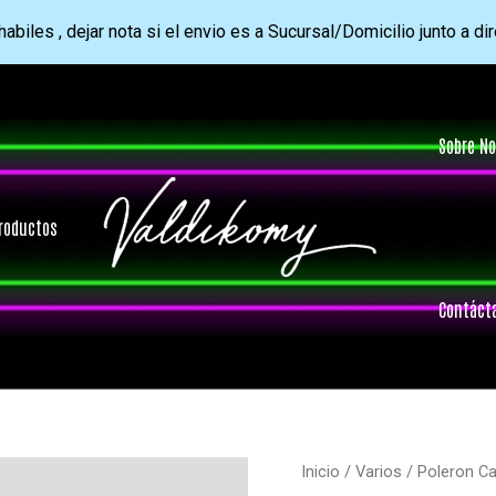
abiles , dejar nota si el envio es a Sucursal/Domicilio junto a di
Sobre No
roductos
Contáct
Inicio
/
Varios
/ Poleron C