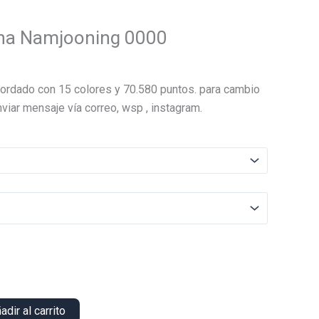
ha Namjooning 0000
El
precio
ordado con 15 colores y 70.580 puntos. para cambio
actual
viar mensaje vía correo, wsp , instagram.
es:
.
$22.000.
adir al carrito