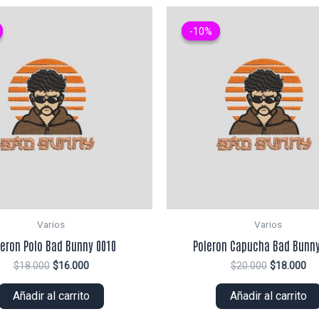
-10%
-10%
Varios
Varios
leron Polo Bad Bunny 0010
Poleron Capucha Bad Bunny
El
El
El
El
$
18.000
$
16.000
$
20.000
$
18.000
precio
precio
precio
pr
original
actual
original
ac
Añadir al carrito
Añadir al carrito
era:
es:
era:
es:
$18.000.
$16.000.
$20.000.
$1