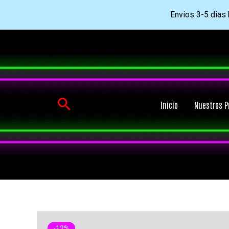
Envios 3-5 dias h
Ir
al
contenido
Buscar
Inicio
Nuestros P
-12%