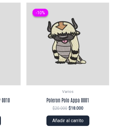
-10%
-10%
Varios
 0010
Poleron Polo Appa 0001
El
El
$
20.000
$
18.000
ecio
precio
precio
tual
original
actual
Añadir al carrito
era:
es:
8.000.
$20.000.
$18.000.