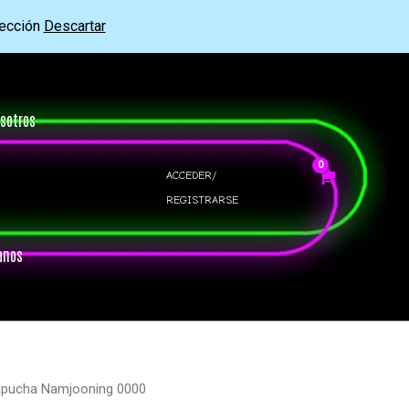
rección
Descartar
sotros
ACCEDER/
REGISTRARSE
anos
apucha Namjooning 0000