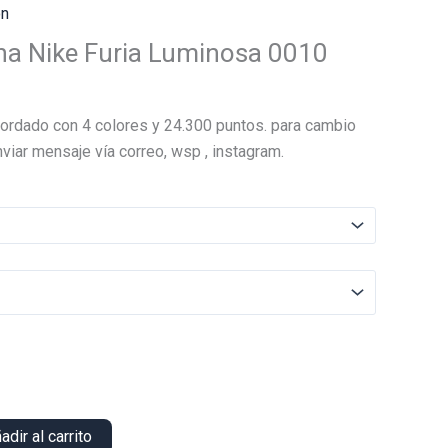
ón
ha Nike Furia Luminosa 0010
El
precio
ordado con 4 colores y 24.300 puntos. para cambio
actual
viar mensaje vía correo, wsp , instagram.
es:
.
$22.000.
adir al carrito