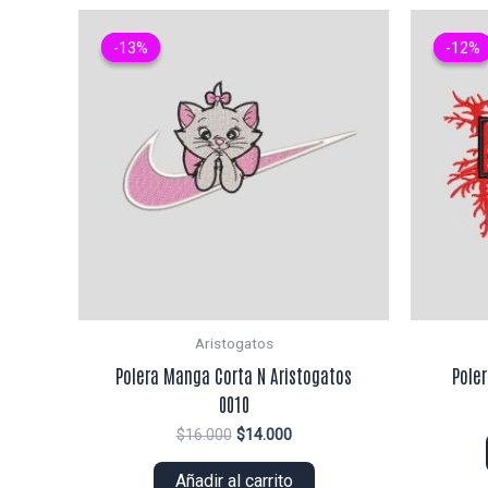
-13%
-13%
-12%
-12%
Aristogatos
Polera Manga Corta N Aristogatos
Pole
0010
El
El
$
16.000
$
14.000
precio
precio
original
actual
Añadir al carrito