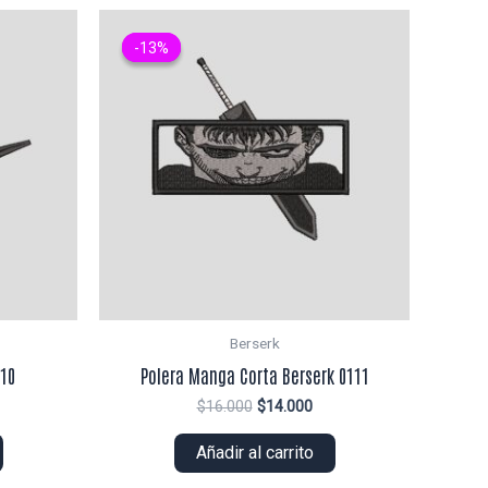
-13%
-13%
Berserk
010
Polera Manga Corta Berserk 0111
El
El
$
16.000
$
14.000
ecio
precio
precio
tual
original
actual
Añadir al carrito
era:
es:
2.000.
$16.000.
$14.000.