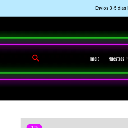
Envios 3-5 dias h
Ir
al
contenido
Buscar
Inicio
Nuestros P
-12%