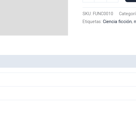
Capucha
Nike
SKU:
FUNC0010
Categorí
Furia
Etiquetas:
Ciencia ficción
,
n
Luminosa
0010
cantidad