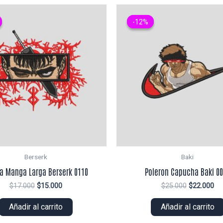
-12%
-12%
Berserk
Baki
ra Manga Larga Berserk 0110
Poleron Capucha Baki 0
El
El
El
El
$
17.000
$
15.000
$
25.000
$
22.000
precio
precio
precio
pr
original
actual
original
ac
Añadir al carrito
Añadir al carrito
era:
es:
era:
es:
$17.000.
$15.000.
$25.000.
$2