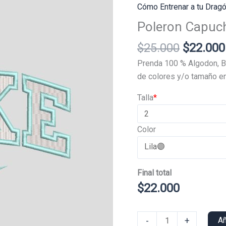
Cómo Entrenar a tu Drag
Poleron Capuc
El
$
25.000
$
22.000
precio
Prenda 100 % Algodon, B
original
de colores y/o tamaño en
era:
Talla
*
$25.000
Color
Final total
$
22.000
Poleron
-
+
Añ