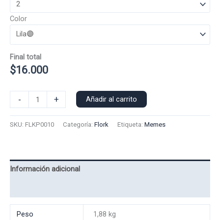
Color
Final total
$
16.000
Poleron
-
+
Añadir al carrito
Polo
Flork
SKU:
FLKP0010
Categoría:
Flork
Etiqueta:
Memes
0010
cantidad
Información adicional
Valoraciones (0)
Peso
1,88 kg