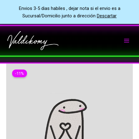
Envios 3-5 dias habiles , dejar nota si el envio es a
Sucursal/Domicilio junto a dirección
Descartar
Ir
al
contenido
-11%