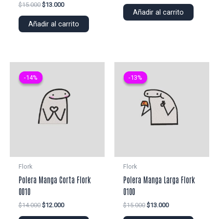
precio
precio
El
El
$
15.000
$
13.000
original
actual
Añadir al carrito
precio
precio
era:
es:
original
actual
Añadir al carrito
$20.000.
$18.000.
era:
es:
$15.000.
$13.000.
-14%
-14%
-13%
-13%
Flork
Flork
Polera Manga Corta Flork
Polera Manga Larga Flork
0010
0100
El
El
El
El
$
14.000
$
12.000
$
15.000
$
13.000
precio
precio
precio
precio