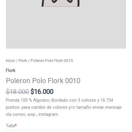
Inicio
/
Flork
/ Poleron Polo Flork 0010
Flork
Poleron Polo Flork 0010
El
El
$
18.000
$
16.000
precio
precio
Prenda 100 % Algodon, Bordado con 3 colores y 16.754
original
actual
puntos. para cambio de colores y/o tamaño enviar mensaje
era:
es:
vía correo, wsp , instagram.
$18.000.
$16.000.
Talla
*