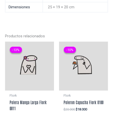
Dimensiones
25 × 19 × 20 cm
Productos relacionados
-13%
-13%
-10%
-10%
Flork
Flork
Polera Manga Larga Flork
Poleron Capucha Flork 0100
0011
El
El
$
20.000
$
18.000