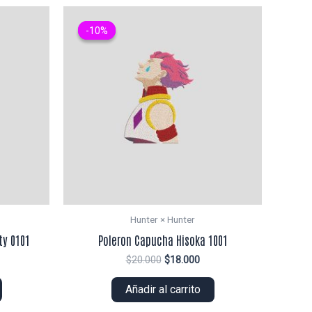
-10%
-10%
Hunter × Hunter
ty 0101
Poleron Capucha Hisoka 1001
El
El
$
20.000
$
18.000
ecio
precio
precio
tual
original
actual
Añadir al carrito
era:
es:
5.000.
$20.000.
$18.000.