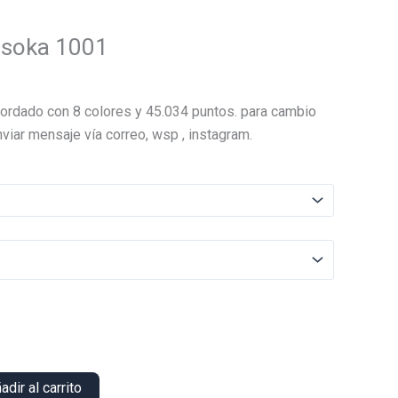
isoka 1001
El
precio
ordado con 8 colores y 45.034 puntos. para cambio
actual
viar mensaje vía correo, wsp , instagram.
es:
.
$16.000.
adir al carrito