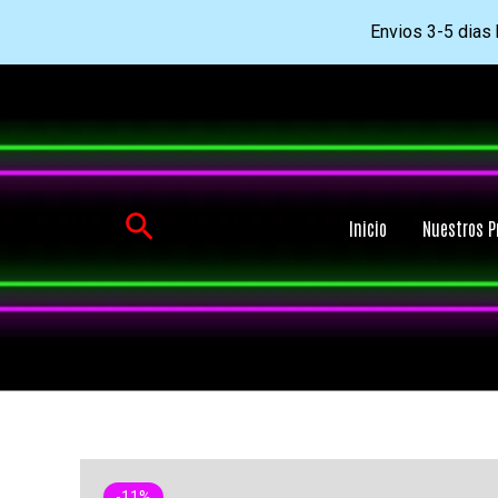
Envios 3-5 dias h
Ir
al
contenido
Buscar
Inicio
Nuestros P
-11%