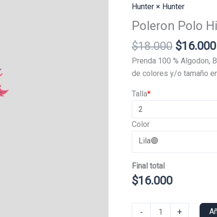
Hunter × Hunter
Poleron Polo H
El
$
18.000
$
16.000
precio
Prenda 100 % Algodon, B
original
de colores y/o tamaño en
era:
Talla
*
$18.000
Color
Final total
$
16.000
Poleron
-
+
Añ