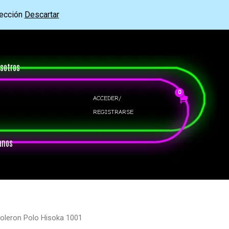
rección
Descartar
sotros
ACCEDER/
REGISTRARSE
anos
oleron Polo Hisoka 1001