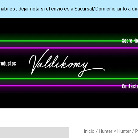
abiles , dejar nota si el envio es a Sucursal/Domicilio junto a di
Sobre No
roductos
Contáct
Inicio
/
Hunter × Hunter
/ P