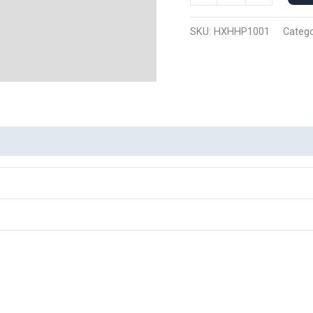
Polo
Hisoka
SKU:
HXHHP1001
Catego
1001
cantidad