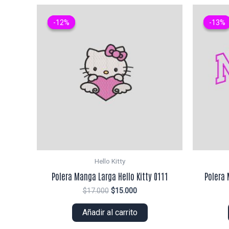
-12%
-12%
-13%
-13%
Hello Kitty
Polera Manga Larga Hello Kitty 0111
Polera 
El
El
$
17.000
$
15.000
precio
precio
original
actual
Añadir al carrito
era:
es:
$17.000.
$15.000.