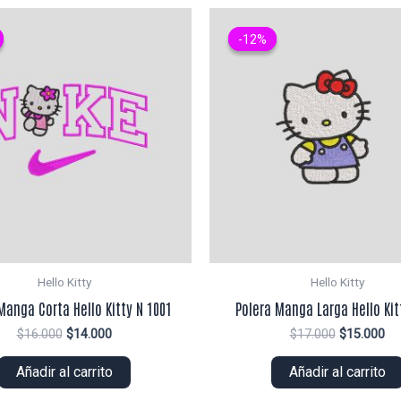
-12%
-12%
Hello Kitty
Hello Kitty
Manga Corta Hello Kitty N 1001
Polera Manga Larga Hello Kit
El
El
El
El
$
16.000
$
14.000
$
17.000
$
15.000
precio
precio
precio
pr
original
actual
original
ac
Añadir al carrito
Añadir al carrito
era:
es:
era:
es:
$16.000.
$14.000.
$17.000.
$1