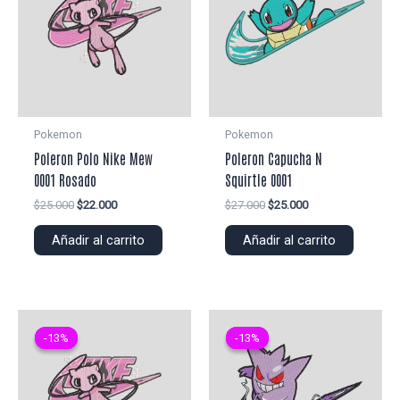
Pokemon
Pokemon
Poleron Polo Nike Mew
Poleron Capucha N
0001 Rosado
Squirtle 0001
El
El
El
El
$
25.000
$
22.000
$
27.000
$
25.000
precio
precio
precio
precio
original
actual
original
actual
Añadir al carrito
Añadir al carrito
era:
es:
era:
es:
$25.000.
$22.000.
$27.000.
$25.000.
-13%
-13%
-13%
-13%