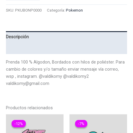
Polo
Pokemon
SKU:
PKUBONP0000
Categoría:
Pokemon
Umbreon
0000
cantidad
Descripción
Valoraciones (0)
Prenda 100 % Algodon, Bordados con hilos de poliéster. Para
cambio de colores y/o tamaño enviar mensaje vía correo,
wsp , instagram. @valdikomy @valdikomy2
valdikomy@gmail.com
Productos relacionados
-12%
-12%
-7%
-7%