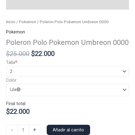
Inicio
/
Pokemon
/ Poleron Polo Pokemon Umbreon 0000
Pokemon
Poleron Polo Pokemon Umbreon 0000
El
El
$
25.000
$
22.000
precio
precio
Talla
*
original
actual
era:
es:
Color
$25.000.
$22.000.
Final total
$
22.000
Poleron
-
+
Añadir al carrito