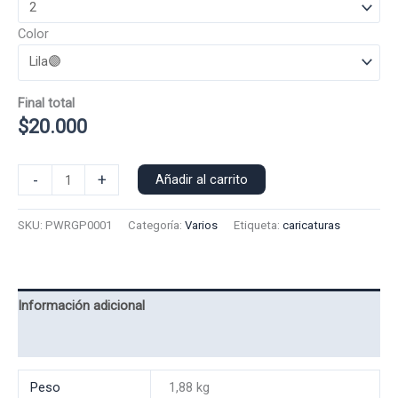
Color
Final total
$
20.000
Poleron
-
+
Añadir al carrito
Polo
Power
SKU:
PWRGP0001
Categoría:
Varios
Etiqueta:
caricaturas
Rangers
0001
cantidad
Información adicional
Valoraciones (0)
Peso
1,88 kg