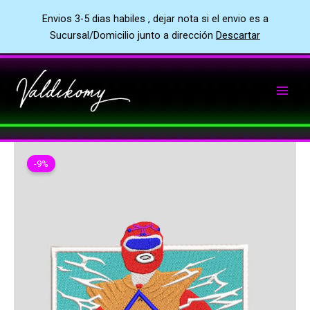
Envios 3-5 dias habiles , dejar nota si el envio es a
Sucursal/Domicilio junto a dirección
Descartar
Ir
al
contenido
-9%