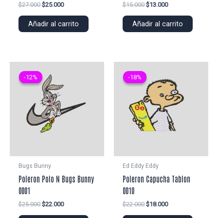
El
El
El
El
$
27.000
$
25.000
$
15.000
$
13.000
precio
precio
precio
precio
original
actual
original
actual
Añadir al carrito
Añadir al carrito
era:
es:
era:
es:
$27.000.
$25.000.
$15.000.
$13.000.
-12%
-12%
-18%
-18%
Bugs Bunny
Ed Eddy Eddy
Poleron Polo N Bugs Bunny
Poleron Capucha Tablon
0001
0010
El
El
El
El
$
25.000
$
22.000
$
22.000
$
18.000
precio
precio
precio
precio