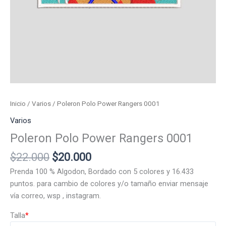
Inicio
/
Varios
/ Poleron Polo Power Rangers 0001
Varios
Poleron Polo Power Rangers 0001
El
El
$
22.000
$
20.000
precio
precio
Prenda 100 % Algodon, Bordado con 5 colores y 16.433
original
actual
puntos. para cambio de colores y/o tamaño enviar mensaje
era:
es:
vía correo, wsp , instagram.
$22.000.
$20.000.
Talla
*