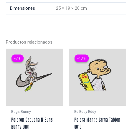
Dimensiones
25 × 19 × 20 cm
Productos relacionados
-7%
-7%
-13%
-13%
Bugs Bunny
Ed Eddy Eddy
Poleron Capucha N Bugs
Polera Manga Larga Tablon
Bunny 0001
0010