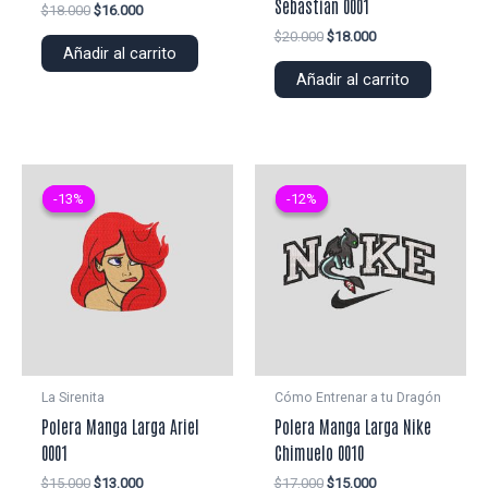
Sebastian 0001
El
El
$
18.000
$
16.000
precio
precio
El
El
$
20.000
$
18.000
original
actual
Añadir al carrito
precio
precio
era:
es:
original
actual
Añadir al carrito
$18.000.
$16.000.
era:
es:
$20.000.
$18.000.
-13%
-13%
-12%
-12%
La Sirenita
Cómo Entrenar a tu Dragón
Polera Manga Larga Ariel
Polera Manga Larga Nike
0001
Chimuelo 0010
El
El
El
El
$
15.000
$
13.000
$
17.000
$
15.000