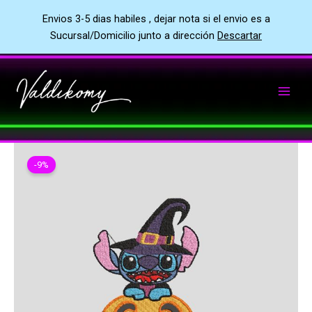
Envios 3-5 dias habiles , dejar nota si el envio es a
Sucursal/Domicilio junto a dirección
Descartar
Ir
al
contenido
-9%