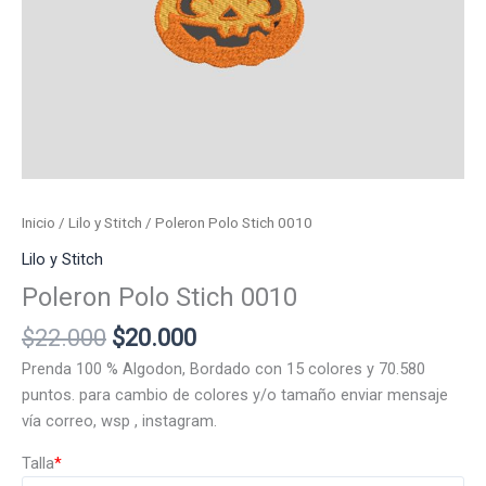
Inicio
/
Lilo y Stitch
/ Poleron Polo Stich 0010
Lilo y Stitch
Poleron Polo Stich 0010
El
El
$
22.000
$
20.000
precio
precio
Prenda 100 % Algodon, Bordado con 15 colores y 70.580
original
actual
puntos. para cambio de colores y/o tamaño enviar mensaje
era:
es:
vía correo, wsp , instagram.
$22.000.
$20.000.
Talla
*