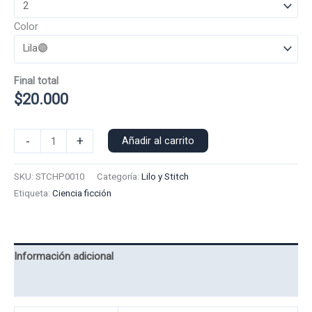
Color
Final total
$
20.000
Poleron
-
+
Añadir al carrito
Polo
Stich
SKU:
STCHP0010
Categoría:
Lilo y Stitch
0010
Etiqueta:
Ciencia ficción
cantidad
Información adicional
Valoraciones (0)