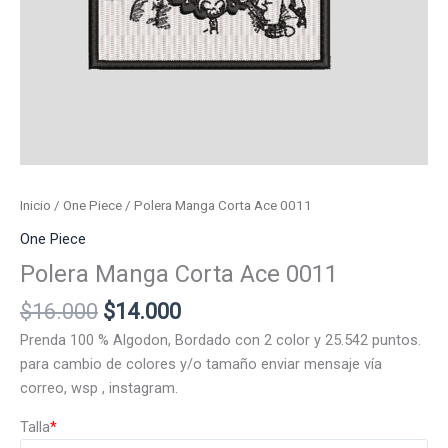
Inicio
/
One Piece
/ Polera Manga Corta Ace 0011
One Piece
Polera Manga Corta Ace 0011
El
El
$
16.000
$
14.000
precio
precio
Prenda 100 % Algodon, Bordado con 2 color y 25.542 puntos.
original
actual
para cambio de colores y/o tamaño enviar mensaje vía
era:
es:
correo, wsp , instagram.
$16.000.
$14.000.
Talla
*