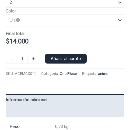
Color
Final total
$
14.000
Polera
-
+
Añadir al carrito
Manga
Corta
SKU:
ACEMC0011
Categoría:
One Piece
Etiqueta:
anime
Ace
0011
cantidad
Información adicional
Valoraciones (0)
Peso
0,73 kg