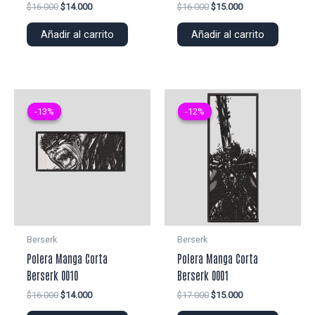
El
El
El
El
$
16.000
$
14.000
$
16.000
$
15.000
precio
precio
precio
precio
original
actual
original
actual
Añadir al carrito
Añadir al carrito
era:
es:
era:
es:
$16.000.
$14.000.
$16.000.
$15.000.
-13%
-13%
-12%
-12%
Berserk
Berserk
Polera Manga Corta
Polera Manga Corta
Berserk 0010
Berserk 0001
El
El
El
El
$
16.000
$
14.000
$
17.000
$
15.000
precio
precio
precio
precio