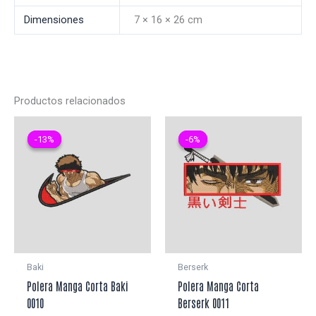
Dimensiones
7 × 16 × 26 cm
Productos relacionados
-13%
-13%
-6%
-6%
Baki
Berserk
Polera Manga Corta Baki
Polera Manga Corta
0010
Berserk 0011