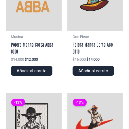
Musica
One Piece
Polera Manga Corta Abba
Polera Manga Corta Ace
0000
0010
El
El
El
El
$
14.000
$
12.000
$
16.000
$
14.000
precio
precio
precio
precio
original
actual
original
actual
Añadir al carrito
Añadir al carrito
era:
es:
era:
es:
$14.000.
$12.000.
$16.000.
$14.000.
-13%
-13%