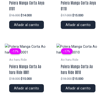
Polera Manga Corta Anya
Polera Manga Corta Anya
0101
0110
El
El
El
El
$
16.000
$
14.000
$
17.000
$
15.000
precio
precio
precio
precio
original
actual
original
actual
Añadir al carrito
Añadir al carrito
era:
es:
era:
es:
$16.000.
$14.000.
$17.000.
$15.000.
-17%
-17%
Ao haru Ride
Ao haru Ride
Polera Manga Corta Ao
Polera Manga Corta Ao
haru Ride 0001
haru Ride 0010
El
El
El
El
$
18.000
$
15.000
$
18.000
$
15.000
precio
precio
precio
precio
original
actual
original
actual
Añadir al carrito
Añadir al carrito
era:
es:
era:
es:
$18.000.
$15.000.
$18.000.
$15.000.