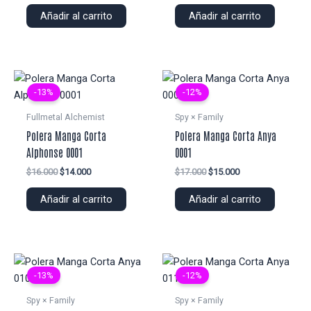
original
actual
original
actual
Añadir al carrito
Añadir al carrito
era:
es:
era:
es:
$14.000.
$12.000.
$16.000.
$14.000.
-13%
-12%
Fullmetal Alchemist
Spy × Family
Polera Manga Corta
Polera Manga Corta Anya
Alphonse 0001
0001
El
El
El
El
$
16.000
$
14.000
$
17.000
$
15.000
precio
precio
precio
precio
original
actual
original
actual
Añadir al carrito
Añadir al carrito
era:
es:
era:
es:
$16.000.
$14.000.
$17.000.
$15.000.
-13%
-12%
Spy × Family
Spy × Family