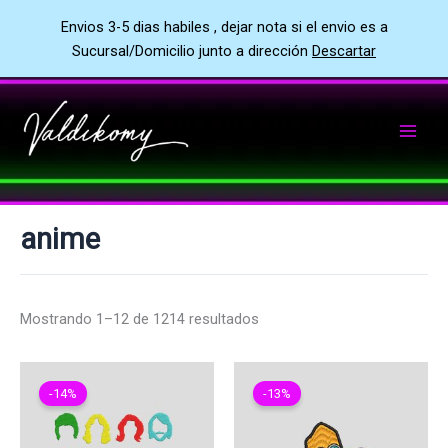
Envios 3-5 dias habiles , dejar nota si el envio es a
Sucursal/Domicilio junto a dirección
Descartar
Ir
al
contenido
anime
Mostrando 1–12 de 1214 resultados
-14%
-13%