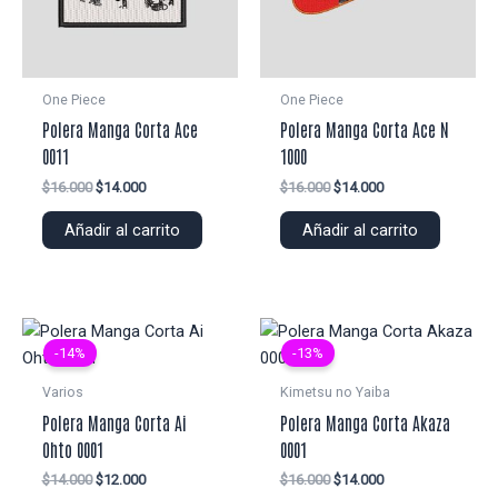
One Piece
One Piece
Polera Manga Corta Ace
Polera Manga Corta Ace N
0011
1000
El
El
El
El
$
16.000
$
14.000
$
16.000
$
14.000
precio
precio
precio
precio
original
actual
original
actual
Añadir al carrito
Añadir al carrito
era:
es:
era:
es:
$16.000.
$14.000.
$16.000.
$14.000.
-14%
-13%
Varios
Kimetsu no Yaiba
Polera Manga Corta Ai
Polera Manga Corta Akaza
Ohto 0001
0001
El
El
El
El
$
14.000
$
12.000
$
16.000
$
14.000
precio
precio
precio
precio