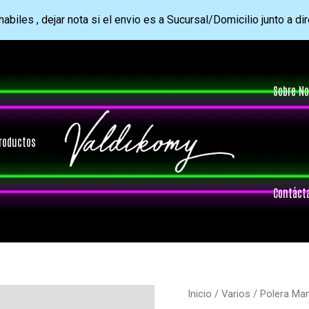
abiles , dejar nota si el envio es a Sucursal/Domicilio junto a di
Sobre No
roductos
Contáct
Inicio
/
Varios
/ Polera Ma