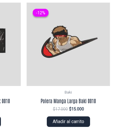
-12%
-12%
Baki
 0010
Polera Manga Larga Baki 0010
El
El
$
17.000
$
15.000
ecio
precio
precio
tual
original
actual
Añadir al carrito
era:
es:
4.000.
$17.000.
$15.000.