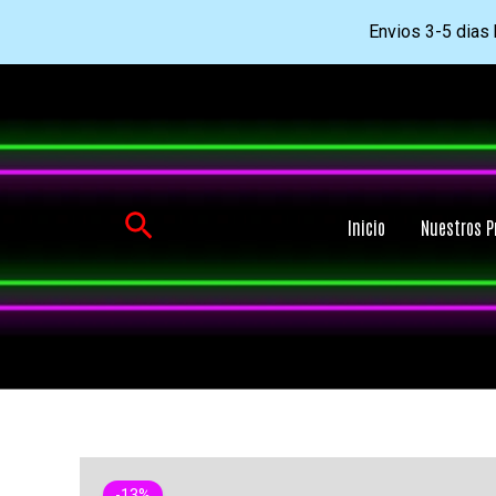
Envios 3-5 dias h
Ir
al
contenido
Buscar
Inicio
Nuestros P
-13%