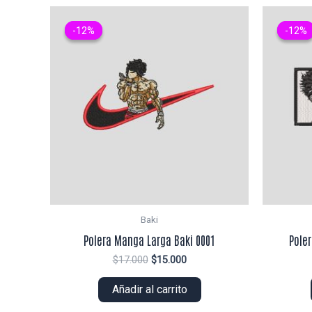
-12%
-12%
-12%
-12%
Baki
Polera Manga Larga Baki 0001
Pole
El
El
$
17.000
$
15.000
precio
precio
original
actual
Añadir al carrito
era:
es:
$17.000.
$15.000.