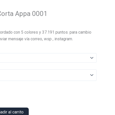
Corta Appa 0001
El
precio
ordado con 5 colores y 37.191 puntos. para cambio
actual
viar mensaje vía correo, wsp , instagram.
es:
.
$14.000.
adir al carrito