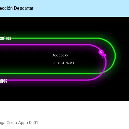
rección
Descartar
sotros
ACCEDER/
REGISTRARSE
anos
nga Corta Appa 0001