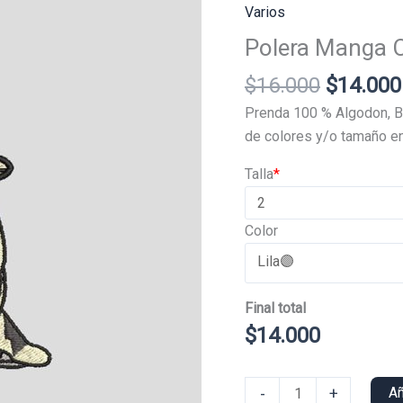
Varios
Polera Manga 
El
$
16.000
$
14.000
precio
Prenda 100 % Algodon, B
original
de colores y/o tamaño en
era:
Talla
*
$16.000
Color
Final total
$
14.000
Polera
-
+
Añ