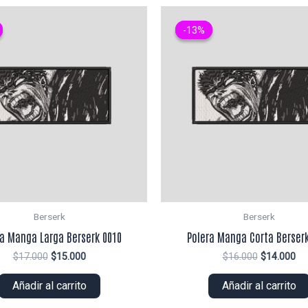
-13%
-13%
Berserk
Berserk
ra Manga Larga Berserk 0010
Polera Manga Corta Berserk
El
El
El
El
$
17.000
$
15.000
$
16.000
$
14.000
precio
precio
precio
pr
original
actual
original
ac
Añadir al carrito
Añadir al carrito
era:
es:
era:
es:
$17.000.
$15.000.
$16.000.
$1