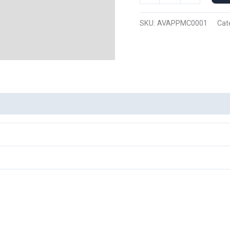
Manga
Corta
SKU:
AVAPPMC0001
Cat
Appa
0001
cantidad