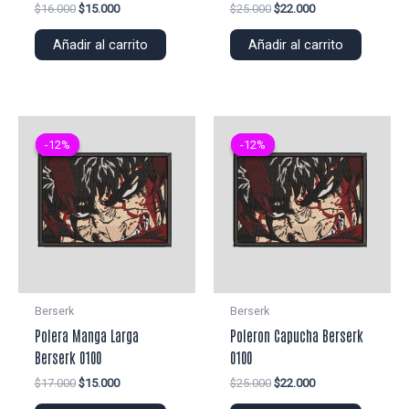
El
El
El
El
$
16.000
$
15.000
$
25.000
$
22.000
precio
precio
precio
precio
original
actual
original
actual
Añadir al carrito
Añadir al carrito
era:
es:
era:
es:
$16.000.
$15.000.
$25.000.
$22.000.
-12%
-12%
-12%
-12%
Berserk
Berserk
Polera Manga Larga
Poleron Capucha Berserk
Berserk 0100
0100
El
El
El
El
$
17.000
$
15.000
$
25.000
$
22.000
precio
precio
precio
precio