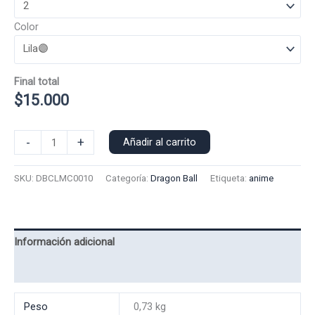
Color
Final total
$
15.000
Polera
-
+
Añadir al carrito
Manga
Corta
SKU:
DBCLMC0010
Categoría:
Dragon Ball
Etiqueta:
anime
Cell
0010
cantidad
Información adicional
Valoraciones (0)
Peso
0,73 kg