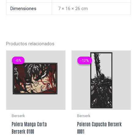
Dimensiones
7 × 16 × 26 cm
Productos relacionados
-6%
-6%
-12%
-12%
Berserk
Berserk
Polera Manga Corta
Poleron Capucha Berserk
Berserk 0100
0001