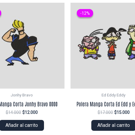
-12%
-12%
Jonhy Bravo
Ed Eddy Eddy
Manga Corta Jonhy Bravo 0000
Polera Manga Corta Ed Edd y E
El
El
El
El
$
14.000
$
12.000
$
17.000
$
15.000
precio
precio
precio
pr
original
actual
original
ac
Añadir al carrito
Añadir al carrito
era:
es:
era:
es:
$14.000.
$12.000.
$17.000.
$1