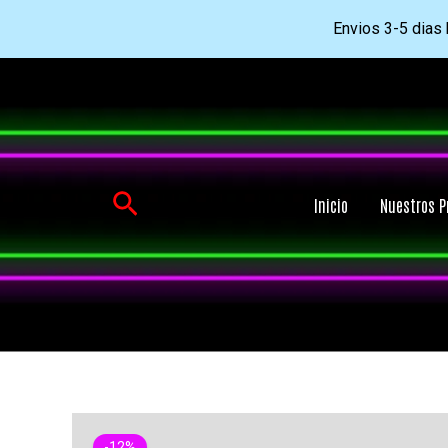
Envios 3-5 dias h
Ir
al
contenido
Buscar
Inicio
Nuestros P
-12%