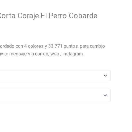
orta Coraje El Perro Cobarde
El
precio
ordado con 4 colores y 33.771 puntos. para cambio
actual
viar mensaje vía correo, wsp , instagram.
es:
.
$15.000.