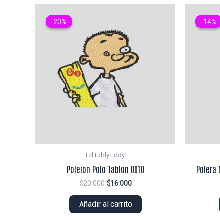
-20%
-20%
-14%
-14%
Ed Eddy Eddy
Poleron Polo Tablon 0010
Polera 
El
El
$
20.000
$
16.000
precio
precio
original
actual
Añadir al carrito
era:
es:
$20.000.
$16.000.