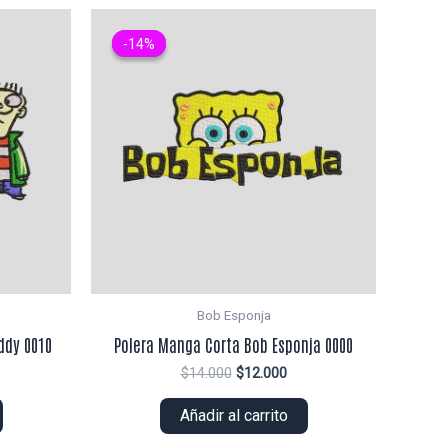
-14%
-14%
Bob Esponja
ddy 0010
Polera Manga Corta Bob Esponja 0000
El
El
$
14.000
$
12.000
ecio
precio
precio
tual
original
actual
Añadir al carrito
era:
es:
5.000.
$14.000.
$12.000.