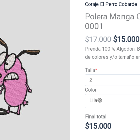
Coraje El Perro Cobarde
Polera Manga C
0001
El
$
17.000
$
15.000
precio
Prenda 100 % Algodon, B
original
de colores y/o tamaño en
era:
Talla
*
$17.000
Color
Final total
$
15.000