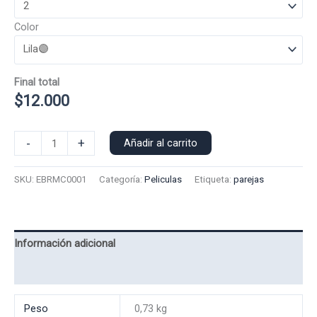
Color
Final total
$
12.000
Polera
-
+
Añadir al carrito
Manga
Corta
SKU:
EBRMC0001
Categoría:
Peliculas
Etiqueta:
parejas
Ember
0001
cantidad
Información adicional
Valoraciones (0)
Peso
0,73 kg