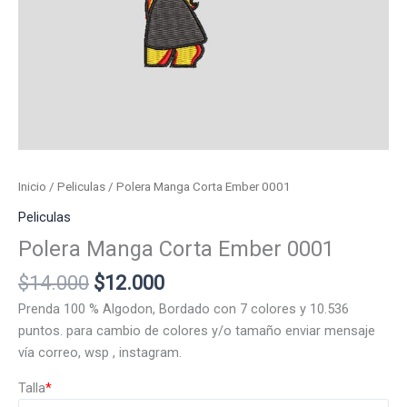
Inicio
/
Peliculas
/ Polera Manga Corta Ember 0001
Peliculas
Polera Manga Corta Ember 0001
El
El
$
14.000
$
12.000
precio
precio
Prenda 100 % Algodon, Bordado con 7 colores y 10.536
original
actual
puntos. para cambio de colores y/o tamaño enviar mensaje
era:
es:
vía correo, wsp , instagram.
$14.000.
$12.000.
Talla
*