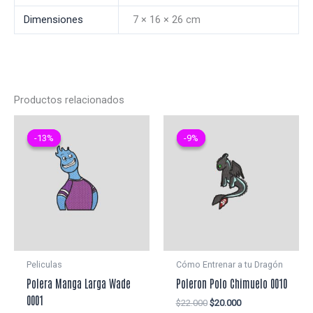
Dimensiones
7 × 16 × 26 cm
Productos relacionados
-13%
-13%
-9%
-9%
Peliculas
Cómo Entrenar a tu Dragón
Polera Manga Larga Wade
Poleron Polo Chimuelo 0010
0001
El
El
$
22.000
$
20.000