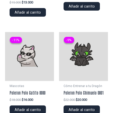
precio
precio
El
El
$
15.000
$
13.000
original
actual
Añadir al carrito
precio
precio
era:
es:
original
actual
Añadir al carrito
$22.000.
$20.000.
era:
es:
$15.000.
$13.000.
-11%
-11%
-9%
-9%
Mascotas
Cómo Entrenar a tu Dragón
Poleron Polo Gatito 0000
Poleron Polo Chimuelo 0001
El
El
El
El
$
18.000
$
16.000
$
22.000
$
20.000
precio
precio
precio
precio
original
actual
original
actual
Añadir al carrito
Añadir al carrito
era:
es:
era:
es: