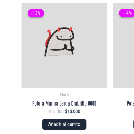
-13%
-13%
-14%
-14%
Flork
Polera Manga Larga Diablillo 0000
Pol
El
El
$
15.000
$
13.000
precio
precio
original
actual
Añadir al carrito
era:
es:
$15.000.
$13.000.