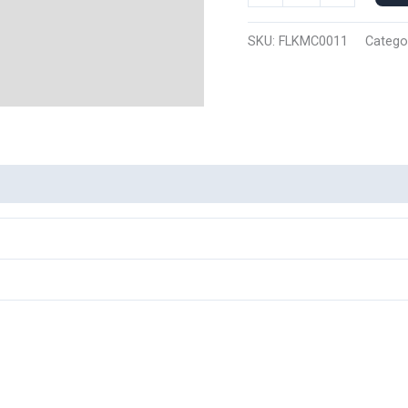
Manga
Corta
SKU:
FLKMC0011
Catego
Flork
0011
cantidad