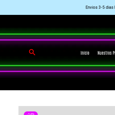
Envios 3-5 dias h
Ir
al
contenido
Buscar
Inicio
Nuestros P
-14%