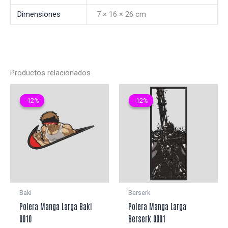
Dimensiones
7 × 16 × 26 cm
Productos relacionados
-12%
-12%
-12%
-12%
Baki
Berserk
Polera Manga Larga Baki
Polera Manga Larga
0010
Berserk 0001