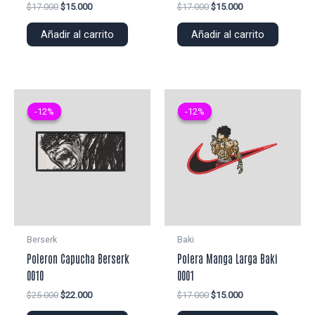
El
El
El
El
$
17.000
$
15.000
$
17.000
$
15.000
precio
precio
precio
precio
original
actual
original
actual
Añadir al carrito
Añadir al carrito
era:
es:
era:
es:
$17.000.
$15.000.
$17.000.
$15.000.
-12%
-12%
-12%
-12%
Berserk
Baki
Poleron Capucha Berserk
Polera Manga Larga Baki
0010
0001
El
El
El
El
$
25.000
$
22.000
$
17.000
$
15.000
precio
precio
precio
precio