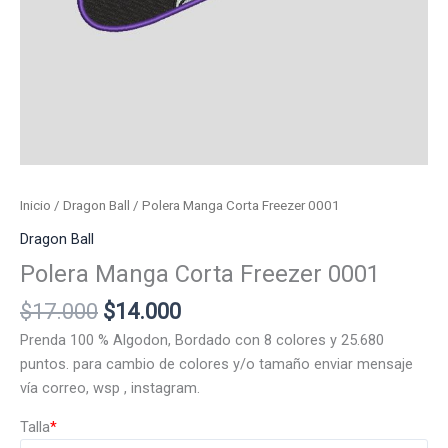
Inicio
/
Dragon Ball
/ Polera Manga Corta Freezer 0001
Dragon Ball
Polera Manga Corta Freezer 0001
El
El
$
17.000
$
14.000
precio
precio
Prenda 100 % Algodon, Bordado con 8 colores y 25.680
original
actual
puntos. para cambio de colores y/o tamaño enviar mensaje
era:
es:
vía correo, wsp , instagram.
$17.000.
$14.000.
Talla
*