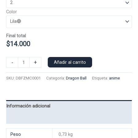
Color
Final total
$
14.000
Polera
-
+
Añadir al carrito
Manga
Corta
SKU:
DBFZMC0001
Categoría:
Dragon Ball
Etiqueta:
anime
Freezer
0001
cantidad
Información adicional
Valoraciones (0)
Peso
0,73 kg