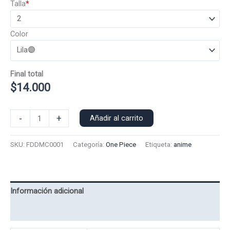
Talla
*
Color
Final total
$
14.000
Polera
-
+
Añadir al carrito
Manga
Corta
SKU:
FDDMC0001
Categoría:
One Piece
Etiqueta:
anime
Frutas
Del
Diablo
0001
Información adicional
cantidad
Valoraciones (0)