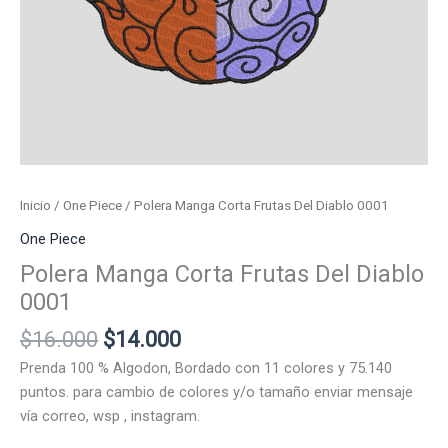
Inicio
/
One Piece
/ Polera Manga Corta Frutas Del Diablo 0001
One Piece
Polera Manga Corta Frutas Del Diablo
0001
El
El
$
16.000
$
14.000
precio
precio
Prenda 100 % Algodon, Bordado con 11 colores y 75.140
original
actual
puntos. para cambio de colores y/o tamaño enviar mensaje
era:
es:
vía correo, wsp , instagram.
$16.000.
$14.000.