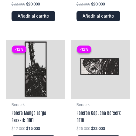
El
El
El
El
$
22.000
$
20.000
$
22.000
$
20.000
precio
precio
precio
precio
original
actual
original
actual
Añadir al carrito
Añadir al carrito
era:
es:
era:
es:
$22.000.
$20.000.
$22.000.
$20.000.
-12%
-12%
-12%
-12%
Berserk
Berserk
Polera Manga Larga
Poleron Capucha Berserk
Berserk 0001
0010
El
El
El
El
$
17.000
$
15.000
$
25.000
$
22.000
precio
precio
precio
precio