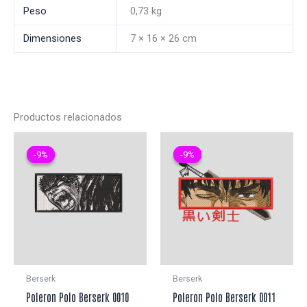
Peso
0,73 kg
Dimensiones
7 × 16 × 26 cm
Productos relacionados
-9%
-9%
-9%
-9%
Berserk
Berserk
Poleron Polo Berserk 0010
Poleron Polo Berserk 0011