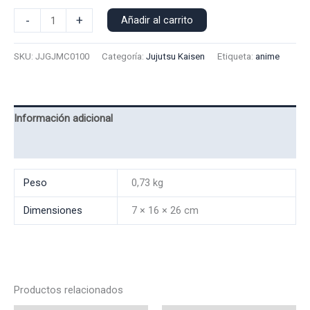
Polera
-
+
Añadir al carrito
Manga
Corta
SKU:
JJGJMC0100
Categoría:
Jujutsu Kaisen
Etiqueta:
anime
Gojo
0100
cantidad
Información adicional
Valoraciones (0)
Peso
0,73 kg
Dimensiones
7 × 16 × 26 cm
Productos relacionados