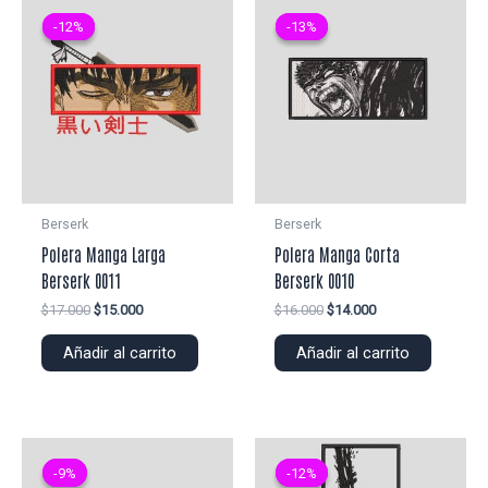
-12%
-12%
-13%
-13%
Berserk
Berserk
Polera Manga Larga
Polera Manga Corta
Berserk 0011
Berserk 0010
El
El
El
El
$
17.000
$
15.000
$
16.000
$
14.000
precio
precio
precio
precio
original
actual
original
actual
Añadir al carrito
Añadir al carrito
era:
es:
era:
es:
$17.000.
$15.000.
$16.000.
$14.000.
-9%
-9%
-12%
-12%