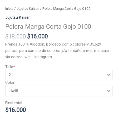
Inicio
/
Jujutsu Kaisen
/ Polera Manga Corta Gojo 0100
Jujutsu Kaisen
Polera Manga Corta Gojo 0100
El
El
$
18.000
$
16.000
precio
precio
Prenda 100 % Algodon, Bordado con 5 colores y 35.629
original
actual
puntos. para cambio de colores y/o tamaño enviar mensaje
era:
es:
vía correo, wsp , instagram.
$18.000.
$16.000.
Talla
*
Color
Final total
$
16.000