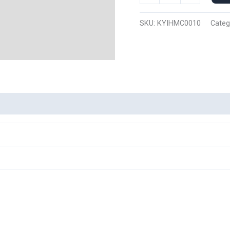
Manga
Corta
SKU:
KYIHMC0010
Categ
Inosuke
Hashibira
0010
cantidad