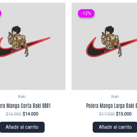
-12%
-12%
Baki
Baki
era Manga Corta Baki 0001
Polera Manga Larga Baki 
El
El
El
El
$
16.000
$
14.000
$
17.000
$
15.000
precio
precio
precio
pr
original
actual
original
ac
Añadir al carrito
Añadir al carrito
era:
es:
era:
es:
$16.000.
$14.000.
$17.000.
$1