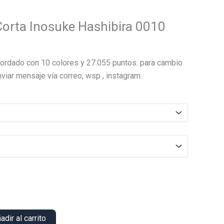
orta Inosuke Hashibira 0010
El
precio
ordado con 10 colores y 27.055 puntos. para cambio
actual
viar mensaje vía correo, wsp , instagram.
es:
.
$13.000.
adir al carrito