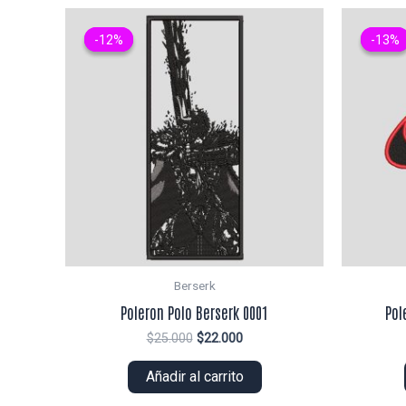
-12%
-12%
-13%
-13%
Berserk
Poleron Polo Berserk 0001
Pol
El
El
$
25.000
$
22.000
precio
precio
original
actual
Añadir al carrito
era:
es:
$25.000.
$22.000.