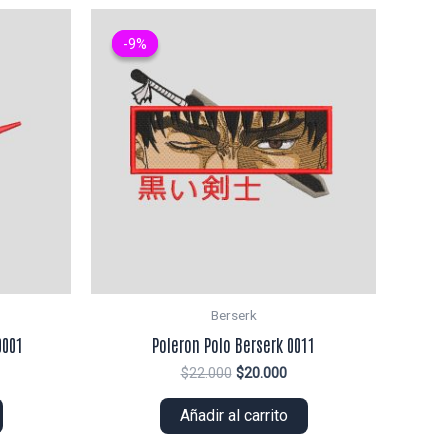
-9%
-9%
Berserk
0001
Poleron Polo Berserk 0011
El
El
$
22.000
$
20.000
ecio
precio
precio
tual
original
actual
Añadir al carrito
era:
es:
5.000.
$22.000.
$20.000.