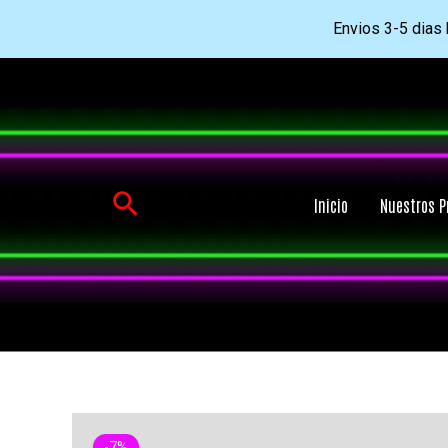
Envios 3-5 dias h
Ir
al
contenido
Buscar
Inicio
Nuestros P
-7%