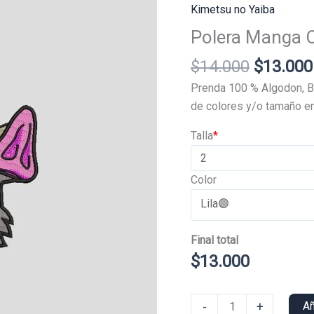
Kimetsu no Yaiba
Polera Manga C
El
$
14.000
$
13.000
precio
Prenda 100 % Algodon, B
original
de colores y/o tamaño en
era:
Talla
*
$14.000
Color
Final total
$
13.000
Polera
-
+
Añ