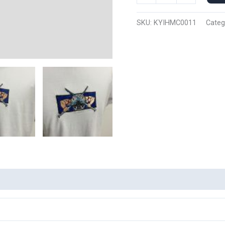
Manga
Corta
SKU:
KYIHMC0011
Categ
Inosuke
Hashibira
0011
cantidad