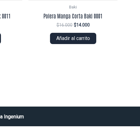
Baki
 0011
Polera Manga Corta Baki 0001
El
El
$
16.000
$
14.000
ecio
precio
precio
tual
original
actual
Añadir al carrito
era:
es:
5.000.
$16.000.
$14.000.
a Ingenium