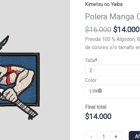
Kimetsu no Yaiba
Polera Manga C
El
$
16.000
$
14.000
precio
Prenda 100 % Algodon, B
original
de colores y/o tamaño en
era:
Talla
*
$16.000
Color
Final total
$
14.000
Polera
-
+
Añ