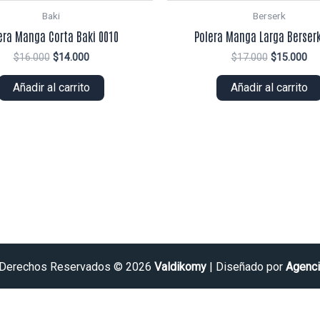
Baki
Berserk
era Manga Corta Baki 0010
Polera Manga Larga Berserk
El
El
El
El
$
16.000
$
14.000
$
17.000
$
15.000
precio
precio
precio
pr
original
actual
original
ac
Añadir al carrito
Añadir al carrito
era:
es:
era:
es:
$16.000.
$14.000.
$17.000.
$1
 Derechos Reservados © 2026
Valdikomy
| Diseñado por
Agenci