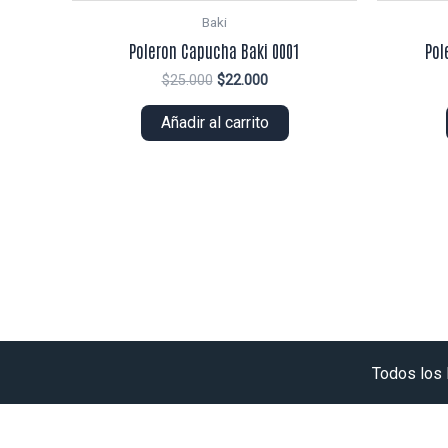
Baki
Poleron Capucha Baki 0001
Pol
El
El
$
25.000
$
22.000
precio
precio
original
actual
Añadir al carrito
era:
es:
$25.000.
$22.000.
Todos los