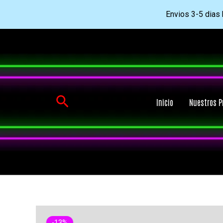
Envios 3-5 dias h
Ir
al
contenido
Buscar
Inicio
Nuestros P
-13%