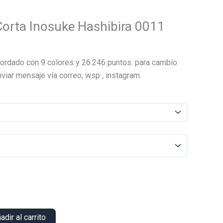
orta Inosuke Hashibira 0011
El
precio
ordado con 9 colores y 26.246 puntos. para cambio
actual
viar mensaje vía correo, wsp , instagram.
es:
.
$14.000.
adir al carrito