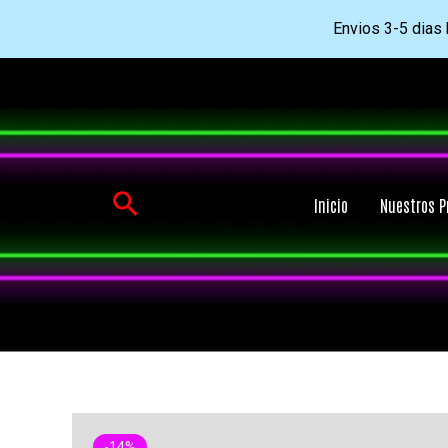
Envios 3-5 dias h
Ir
al
contenido
Buscar
Inicio
Nuestros P
-14%