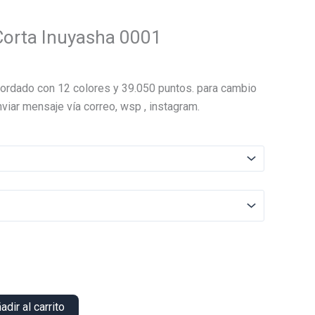
Corta Inuyasha 0001
El
precio
ordado con 12 colores y 39.050 puntos. para cambio
actual
viar mensaje vía correo, wsp , instagram.
es:
.
$12.000.
adir al carrito