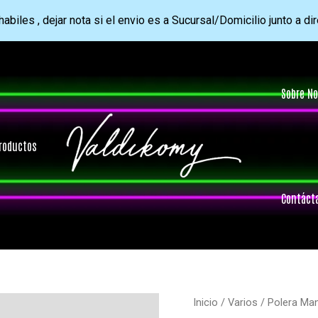
abiles , dejar nota si el envio es a Sucursal/Domicilio junto a di
Sobre No
roductos
Contáct
Inicio
/
Varios
/ Polera Ma