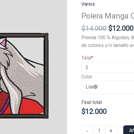
Varios
Polera Manga 
El
$
14.000
$
12.000
precio
Prenda 100 % Algodon, B
original
de colores y/o tamaño en
era:
Talla
*
$14.000
Color
Final total
$
12.000
Polera
-
+
Añ