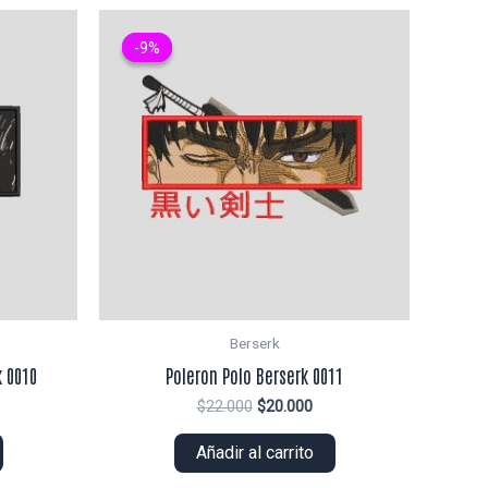
-9%
-9%
Berserk
 0010
Poleron Polo Berserk 0011
El
El
$
22.000
$
20.000
ecio
precio
precio
tual
original
actual
Añadir al carrito
era:
es:
5.000.
$22.000.
$20.000.