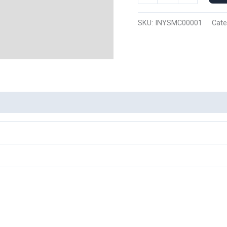
Manga
Corta
SKU:
INYSMC00001
Cate
Inuyasha
0001
cantidad