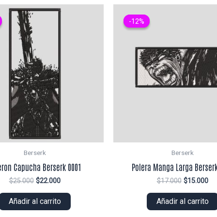
-12%
-12%
Berserk
Berserk
eron Capucha Berserk 0001
Polera Manga Larga Berserk
El
El
El
El
$
25.000
$
22.000
$
17.000
$
15.000
precio
precio
precio
pr
original
actual
original
ac
Añadir al carrito
Añadir al carrito
era:
es:
era:
es:
$25.000.
$22.000.
$17.000.
$1