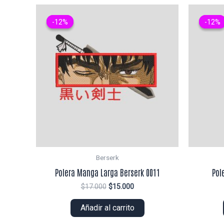
-12%
-12%
-12%
-12%
Berserk
Polera Manga Larga Berserk 0011
Pol
El
El
$
17.000
$
15.000
precio
precio
original
actual
Añadir al carrito
era:
es:
$17.000.
$15.000.