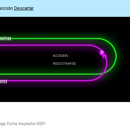
rección
Descartar
sotros
ACCEDER/
REGISTRARSE
anos
nga Corta Inuyasha 0001