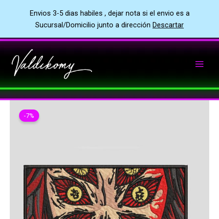
Envios 3-5 dias habiles , dejar nota si el envio es a
Sucursal/Domicilio junto a dirección
Descartar
Ir
al
contenido
-7%