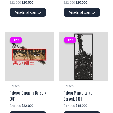
El
El
El
El
$
22.000
$
20.000
$
22.000
$
20.000
precio
precio
precio
precio
original
actual
original
actual
Añadir al carrito
Añadir al carrito
era:
es:
era:
es:
$22.000.
$20.000.
$22.000.
$20.000.
-12%
-12%
-12%
-12%
Berserk
Berserk
Poleron Capucha Berserk
Polera Manga Larga
0011
Berserk 0001
El
El
El
El
$
25.000
$
22.000
$
17.000
$
15.000
precio
precio
precio
precio