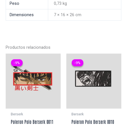
Peso
0,73 kg
Dimensiones
7 × 16 × 26 cm
Productos relacionados
-9%
-9%
-9%
-9%
Berserk
Berserk
Poleron Polo Berserk 0011
Poleron Polo Berserk 0010