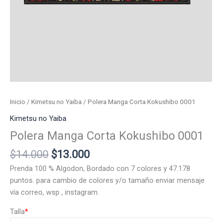
Inicio
/
Kimetsu no Yaiba
/ Polera Manga Corta Kokushibo 0001
Kimetsu no Yaiba
Polera Manga Corta Kokushibo 0001
El
El
$
14.000
$
13.000
precio
precio
Prenda 100 % Algodon, Bordado con 7 colores y 47.178
original
actual
puntos. para cambio de colores y/o tamaño enviar mensaje
era:
es:
vía correo, wsp , instagram.
$14.000.
$13.000.
Talla
*