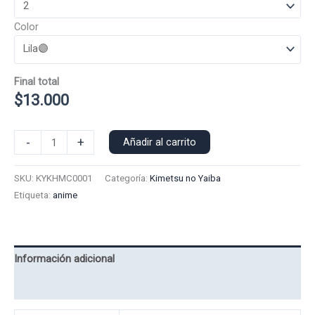
Color
Final total
$
13.000
Polera
-
+
Añadir al carrito
Manga
Corta
SKU:
KYKHMC0001
Categoría:
Kimetsu no Yaiba
Kokushibo
Etiqueta:
anime
0001
cantidad
Información adicional
Valoraciones (0)