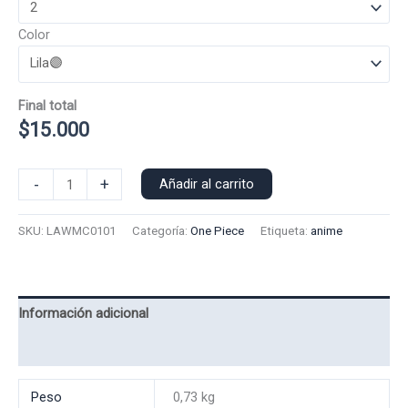
Color
Final total
$
15.000
Polera
-
+
Añadir al carrito
Manga
Corta
SKU:
LAWMC0101
Categoría:
One Piece
Etiqueta:
anime
Law
0101
cantidad
Información adicional
Valoraciones (0)
Peso
0,73 kg