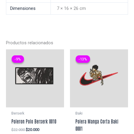
Dimensiones
7 × 16 × 26 cm
Productos relacionados
-9%
-9%
-13%
-13%
Berserk
Baki
Poleron Polo Berserk 0010
Polera Manga Corta Baki
0001
El
El
$
22.000
$
20.000