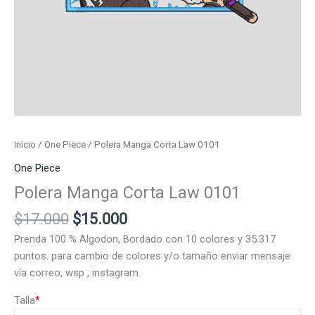
Inicio
/
One Piece
/ Polera Manga Corta Law 0101
One Piece
Polera Manga Corta Law 0101
El
El
$
17.000
$
15.000
precio
precio
Prenda 100 % Algodon, Bordado con 10 colores y 35.317
original
actual
puntos. para cambio de colores y/o tamaño enviar mensaje
era:
es:
vía correo, wsp , instagram.
$17.000.
$15.000.
Talla
*