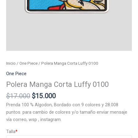
Inicio
/
One Piece
/ Polera Manga Corta Luffy 0100
One Piece
Polera Manga Corta Luffy 0100
El
El
$
17.000
$
15.000
precio
precio
Prenda 100 % Algodon, Bordado con 9 colores y 28.008
original
actual
puntos. para cambio de colores y/o tamaño enviar mensaje
era:
es:
vía correo, wsp , instagram.
$17.000.
$15.000.
Talla
*