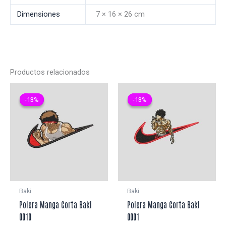
Dimensiones
7 × 16 × 26 cm
Productos relacionados
-13%
-13%
-13%
-13%
Baki
Baki
Polera Manga Corta Baki
Polera Manga Corta Baki
0010
0001