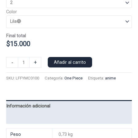
Color
Final total
$
15.000
Polera
-
+
Añadir al carrito
Manga
Corta
SKU:
LFFYMC0100
Categoría:
One Piece
Etiqueta:
anime
Luffy
0100
cantidad
Información adicional
Valoraciones (0)
Peso
0,73 kg