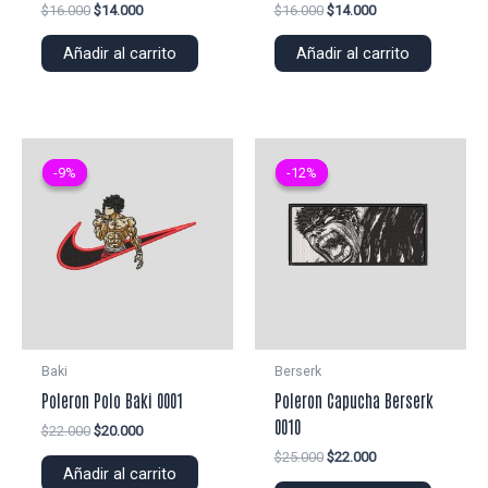
El
El
El
El
$
16.000
$
14.000
$
16.000
$
14.000
precio
precio
precio
precio
original
actual
original
actual
Añadir al carrito
Añadir al carrito
era:
es:
era:
es:
$16.000.
$14.000.
$16.000.
$14.000.
-9%
-9%
-12%
-12%
Baki
Berserk
Poleron Polo Baki 0001
Poleron Capucha Berserk
0010
El
El
$
22.000
$
20.000
precio
precio
El
El
$
25.000
$
22.000
original
actual
Añadir al carrito
precio
precio
era:
es: