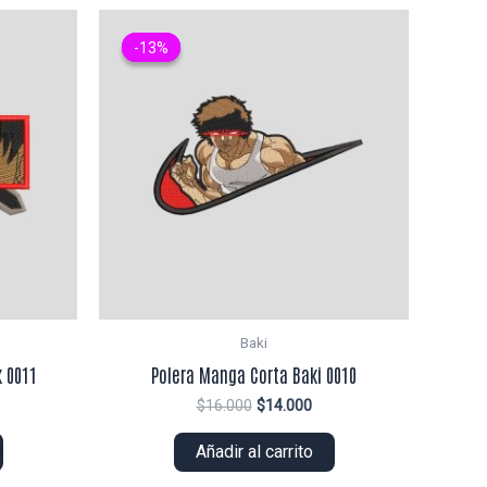
-13%
-13%
Baki
 0011
Polera Manga Corta Baki 0010
El
El
$
16.000
$
14.000
ecio
precio
precio
tual
original
actual
Añadir al carrito
era:
es:
5.000.
$16.000.
$14.000.