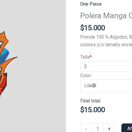
One Piece
Polera Manga C
$
15.000
Prenda 100 % Algodon, B
colores y/o tamaño envia
Talla
*
Color
Final total
$
15.000
Polera
-
+
Añ