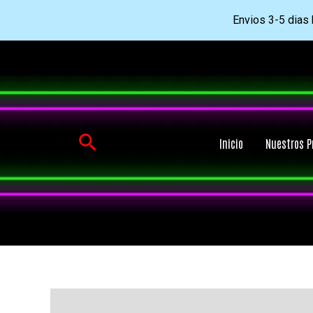
Envios 3-5 dias h
Ir
al
contenido
Buscar
Inicio
Nuestros P