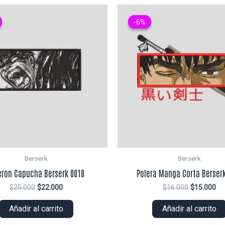
-6%
-6%
Berserk
Berserk
eron Capucha Berserk 0010
Polera Manga Corta Berserk
El
El
El
El
$
25.000
$
22.000
$
16.000
$
15.000
precio
precio
precio
pr
original
actual
original
ac
Añadir al carrito
Añadir al carrito
era:
es:
era:
es:
$25.000.
$22.000.
$16.000.
$1