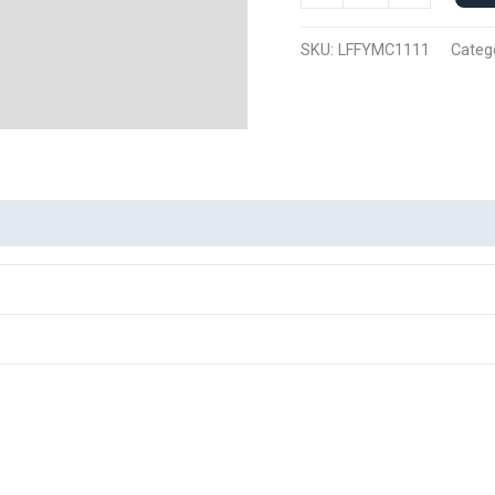
Manga
Corta
SKU:
LFFYMC1111
Categ
Luffy
1111
cantidad