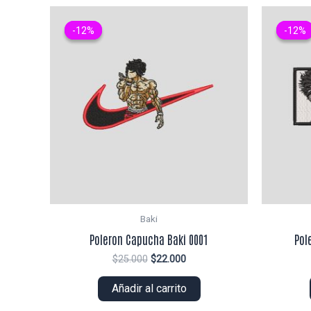
-12%
-12%
-12%
-12%
Baki
Poleron Capucha Baki 0001
Pol
El
El
$
25.000
$
22.000
precio
precio
original
actual
Añadir al carrito
era:
es:
$25.000.
$22.000.