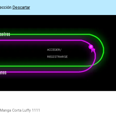
rección
Descartar
sotros
ACCEDER/
REGISTRARSE
anos
 Manga Corta Luffy 1111