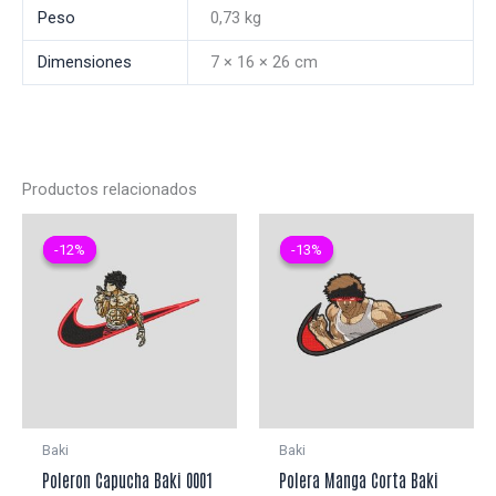
Peso
0,73 kg
Dimensiones
7 × 16 × 26 cm
Productos relacionados
-12%
-12%
-13%
-13%
Baki
Baki
Poleron Capucha Baki 0001
Polera Manga Corta Baki