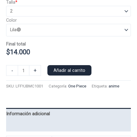
Talla
*
Color
Final total
$
14.000
Polera
-
+
Añadir al carrito
Manga
Corta
SKU:
LFFYJBMC1001
Categoría:
One Piece
Etiqueta:
anime
Luffy
Joy
Boy
1001
Información adicional
cantidad
Valoraciones (0)