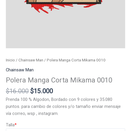
Inicio
/
Chainsaw Man
/ Polera Manga Corta Mikama 0010
Chainsaw Man
Polera Manga Corta Mikama 0010
El
El
$
16.000
$
15.000
precio
precio
Prenda 100 % Algodon, Bordado con 9 colores y 35.080
original
actual
puntos. para cambio de colores y/o tamaño enviar mensaje
era:
es:
vía correo, wsp , instagram.
$16.000.
$15.000.
Talla
*