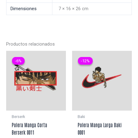
Dimensiones
7 × 16 × 26 cm
Productos relacionados
-6%
-6%
-12%
-12%
Berserk
Baki
Polera Manga Corta
Polera Manga Larga Baki
Berserk 0011
0001