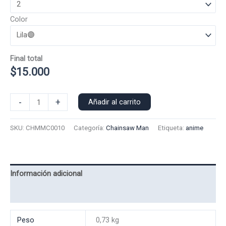
Color
Final total
$
15.000
Polera
-
+
Añadir al carrito
Manga
Corta
SKU:
CHMMC0010
Categoría:
Chainsaw Man
Etiqueta:
anime
Mikama
0010
cantidad
Información adicional
Valoraciones (0)
Peso
0,73 kg