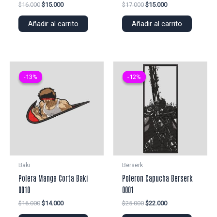
El
El
El
El
$
16.000
$
15.000
$
17.000
$
15.000
precio
precio
precio
precio
original
actual
original
actual
Añadir al carrito
Añadir al carrito
era:
es:
era:
es:
$16.000.
$15.000.
$17.000.
$15.000.
-13%
-13%
-12%
-12%
Baki
Berserk
Polera Manga Corta Baki
Poleron Capucha Berserk
0010
0001
El
El
El
El
$
16.000
$
14.000
$
25.000
$
22.000
precio
precio
precio
precio