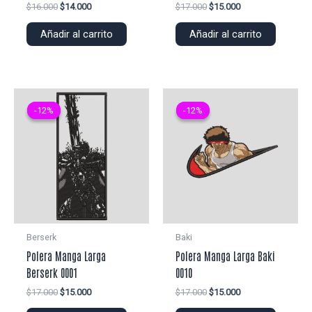
El
El
El
El
$
16.000
$
14.000
$
17.000
$
15.000
precio
precio
precio
precio
original
actual
original
actual
Añadir al carrito
Añadir al carrito
era:
es:
era:
es:
$16.000.
$14.000.
$17.000.
$15.000.
-12%
-12%
-12%
-12%
Berserk
Baki
Polera Manga Larga
Polera Manga Larga Baki
Berserk 0001
0010
El
El
El
El
$
17.000
$
15.000
$
17.000
$
15.000
precio
precio
precio
precio