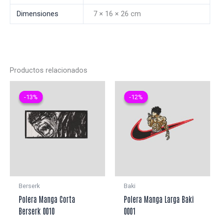
Dimensiones
7 × 16 × 26 cm
Productos relacionados
-13%
-13%
-12%
-12%
Berserk
Baki
Polera Manga Corta
Polera Manga Larga Baki
Berserk 0010
0001