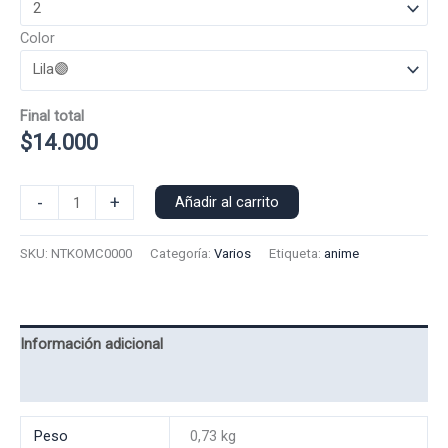
Color
Final total
$
14.000
Polera
-
+
Añadir al carrito
Manga
Corta
SKU:
NTKOMC0000
Categoría:
Varios
Etiqueta:
anime
Neo-
Tokio
0000
cantidad
Información adicional
Valoraciones (0)
Peso
0,73 kg