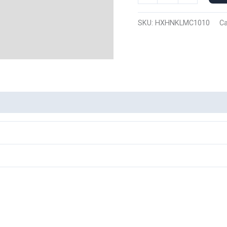
Manga
Corta
SKU:
HXHNKLMC1010
Ca
N
killua
1010
cantidad