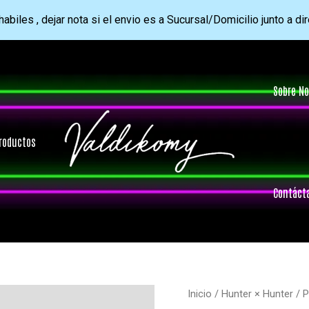
abiles , dejar nota si el envio es a Sucursal/Domicilio junto a di
Sobre No
roductos
Contáct
Inicio
/
Hunter × Hunter
/ P