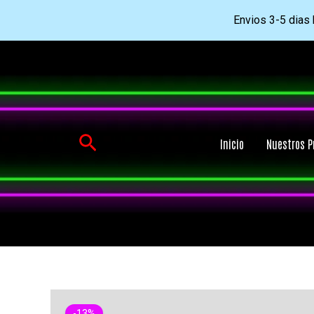
Envios 3-5 dias h
Ir
al
contenido
Buscar
Inicio
Nuestros P
-13%