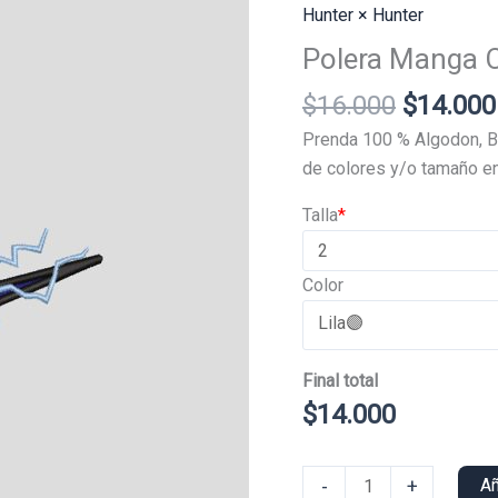
Hunter × Hunter
Polera Manga C
El
$
16.000
$
14.000
precio
Prenda 100 % Algodon, B
original
de colores y/o tamaño en
era:
Talla
*
$16.000
Color
Final total
$
14.000
Polera
-
+
Añ