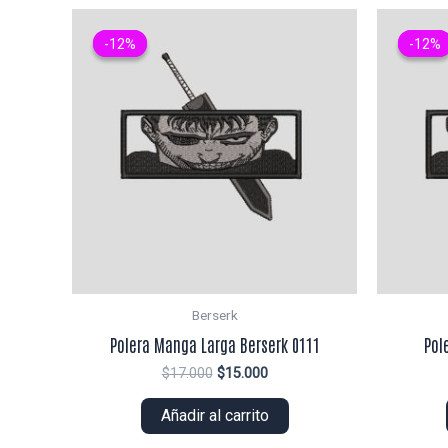
-12%
-12%
-12%
-12%
Berserk
Polera Manga Larga Berserk 0111
Pol
El
El
$
17.000
$
15.000
precio
precio
original
actual
Añadir al carrito
era:
es:
$17.000.
$15.000.