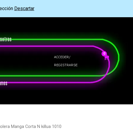
rección
Descartar
sotros
ACCEDER/
REGISTRARSE
anos
olera Manga Corta N killua 1010