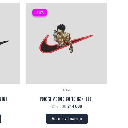
-13%
-13%
Baki
0101
Polera Manga Corta Baki 0001
El
El
$
16.000
$
14.000
ecio
precio
precio
tual
original
actual
Añadir al carrito
era:
es:
2.000.
$16.000.
$14.000.