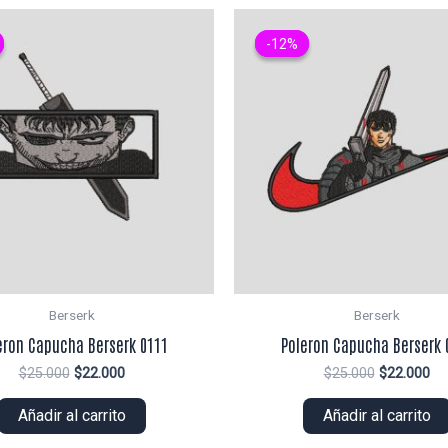
-12%
-12%
Berserk
Berserk
eron Capucha Berserk 0111
Poleron Capucha Berserk 
El
El
El
El
$
25.000
$
22.000
$
25.000
$
22.000
precio
precio
precio
pr
original
actual
original
ac
Añadir al carrito
Añadir al carrito
era:
es:
era:
es:
$25.000.
$22.000.
$25.000.
$2