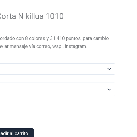
orta N killua 1010
El
precio
ordado con 8 colores y 31.410 puntos. para cambio
actual
viar mensaje vía correo, wsp , instagram.
es:
.
$14.000.
adir al carrito