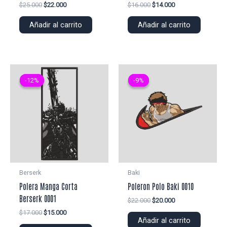
El
El
El
El
$
25.000
$
22.000
$
16.000
$
14.000
precio
precio
precio
precio
original
actual
original
actual
Añadir al carrito
Añadir al carrito
era:
es:
era:
es:
$25.000.
$22.000.
$16.000.
$14.000.
-12%
-12%
-9%
-9%
Berserk
Baki
Polera Manga Corta
Poleron Polo Baki 0010
Berserk 0001
El
El
$
22.000
$
20.000
precio
precio
El
El
$
17.000
$
15.000
original
actual
Añadir al carrito
precio
precio
era:
es: