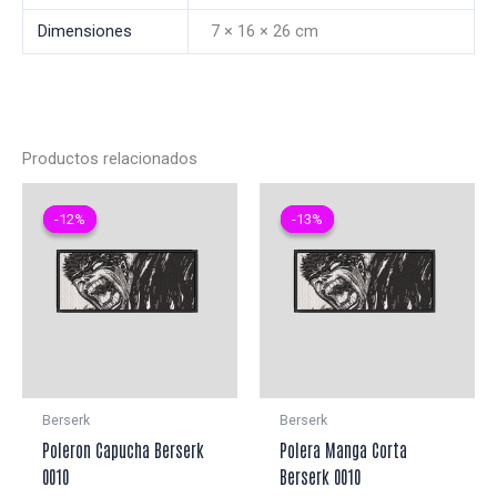
Dimensiones
7 × 16 × 26 cm
Productos relacionados
-12%
-12%
-13%
-13%
Berserk
Berserk
Poleron Capucha Berserk
Polera Manga Corta
0010
Berserk 0010