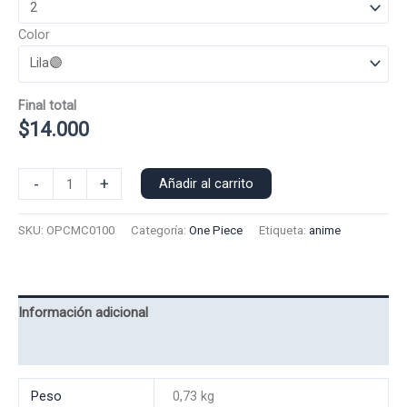
Color
Final total
$
14.000
Polera
-
+
Añadir al carrito
Manga
Corta
SKU:
OPCMC0100
Categoría:
One Piece
Etiqueta:
anime
One
Piece
0100
cantidad
Información adicional
Valoraciones (0)
Peso
0,73 kg