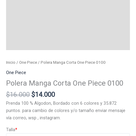
Inicio
/
One Piece
/ Polera Manga Corta One Piece 0100
One Piece
Polera Manga Corta One Piece 0100
El
El
$
16.000
$
14.000
precio
precio
Prenda 100 % Algodon, Bordado con 6 colores y 35.872
original
actual
puntos. para cambio de colores y/o tamaño enviar mensaje
era:
es:
vía correo, wsp , instagram.
$16.000.
$14.000.
Talla
*