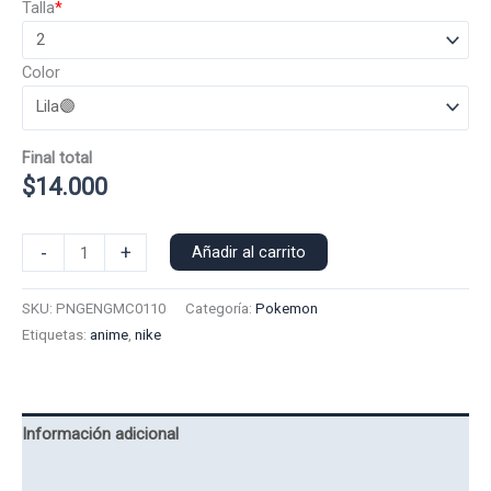
Talla
*
Color
Final total
$
14.000
Polera
-
+
Añadir al carrito
Manga
Corta
SKU:
PNGENGMC0110
Categoría:
Pokemon
Pokemon
Etiquetas:
anime
,
nike
N
Haunter
0110
cantidad
Información adicional
Valoraciones (0)