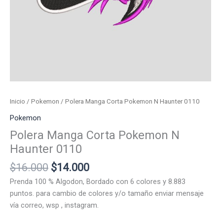
Inicio
/
Pokemon
/ Polera Manga Corta Pokemon N Haunter 0110
Pokemon
Polera Manga Corta Pokemon N
Haunter 0110
El
El
$
16.000
$
14.000
precio
precio
Prenda 100 % Algodon, Bordado con 6 colores y 8.883
original
actual
puntos. para cambio de colores y/o tamaño enviar mensaje
era:
es:
vía correo, wsp , instagram.
$16.000.
$14.000.