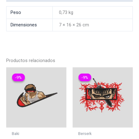
Peso
0,73 kg
Dimensiones
7 × 16 × 26 cm
Productos relacionados
-9%
-9%
-9%
-9%
Baki
Berserk