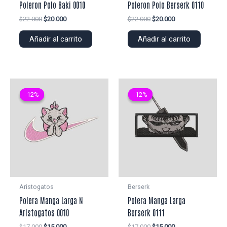
Poleron Polo Baki 0010
Poleron Polo Berserk 0110
El
El
El
El
$
22.000
$
20.000
$
22.000
$
20.000
precio
precio
precio
precio
original
actual
original
actual
Añadir al carrito
Añadir al carrito
era:
es:
era:
es:
$22.000.
$20.000.
$22.000.
$20.000.
-12%
-12%
-12%
-12%
Aristogatos
Berserk
Polera Manga Larga N
Polera Manga Larga
Aristogatos 0010
Berserk 0111
El
El
El
El
$
17.000
$
15.000
$
17.000
$
15.000