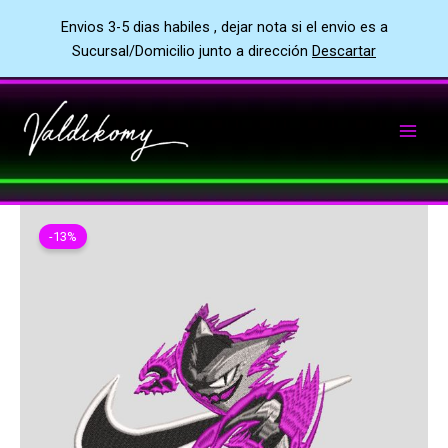
Envios 3-5 dias habiles , dejar nota si el envio es a
Sucursal/Domicilio junto a dirección
Descartar
Ir
al
contenido
-13%