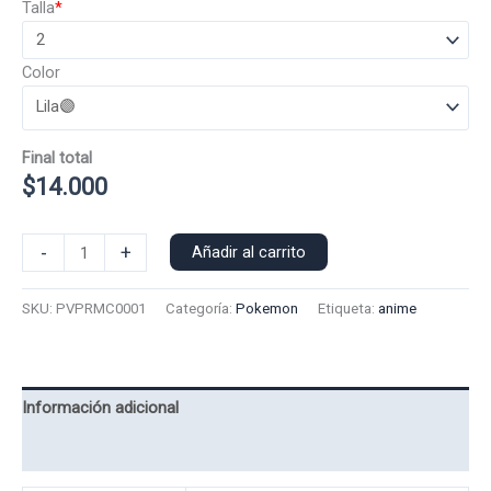
Talla
*
Color
Final total
$
14.000
Polera
-
+
Añadir al carrito
Manga
Corta
SKU:
PVPRMC0001
Categoría:
Pokemon
Etiqueta:
anime
Pokemon
Vaporeon
0001
cantidad
Información adicional
Valoraciones (0)