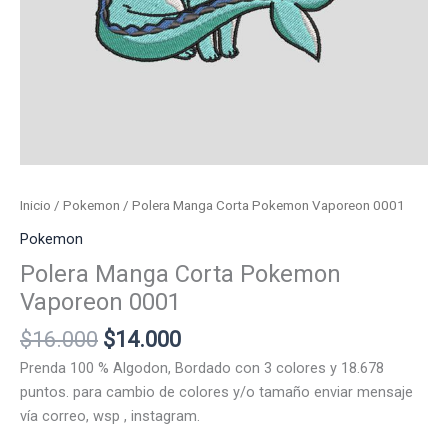
Inicio
/
Pokemon
/ Polera Manga Corta Pokemon Vaporeon 0001
Pokemon
Polera Manga Corta Pokemon
Vaporeon 0001
El
El
$
16.000
$
14.000
precio
precio
Prenda 100 % Algodon, Bordado con 3 colores y 18.678
original
actual
puntos. para cambio de colores y/o tamaño enviar mensaje
era:
es:
vía correo, wsp , instagram.
$16.000.
$14.000.