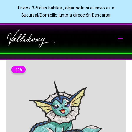
Envios 3-5 dias habiles , dejar nota si el envio es a
Sucursal/Domicilio junto a dirección
Descartar
Ir
al
contenido
-13%