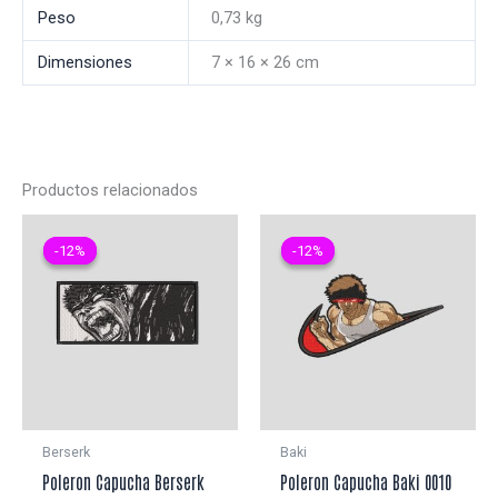
Peso
0,73 kg
Dimensiones
7 × 16 × 26 cm
Productos relacionados
-12%
-12%
-12%
-12%
Berserk
Baki
Poleron Capucha Berserk
Poleron Capucha Baki 0010