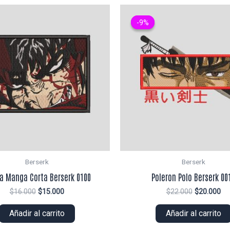
-9%
-9%
Berserk
Berserk
ra Manga Corta Berserk 0100
Poleron Polo Berserk 00
El
El
El
El
$
16.000
$
15.000
$
22.000
$
20.000
precio
precio
precio
pr
original
actual
original
ac
Añadir al carrito
Añadir al carrito
era:
es:
era:
es:
$16.000.
$15.000.
$22.000.
$2