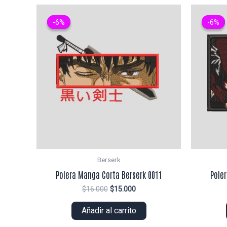
-6%
-6%
-6%
-6%
Berserk
Polera Manga Corta Berserk 0011
Pole
El
El
$
16.000
$
15.000
precio
precio
original
actual
Añadir al carrito
era:
es:
$16.000.
$15.000.