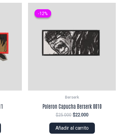
-12%
-12%
Berserk
11
Poleron Capucha Berserk 0010
El
El
$
25.000
$
22.000
ecio
precio
precio
tual
original
actual
Añadir al carrito
era:
es:
0.000.
$25.000.
$22.000.