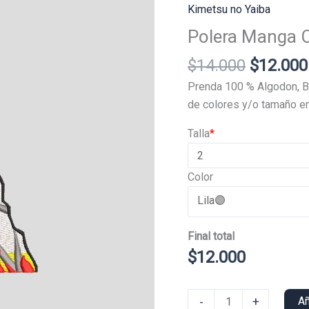
Kimetsu no Yaiba
Polera Manga 
El
$
14.000
$
12.000
precio
Prenda 100 % Algodon, B
original
de colores y/o tamaño en
era:
Talla
*
$14.000
Color
Final total
$
12.000
Polera
-
+
Añ