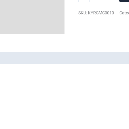
Manga
Corta
SKU:
KYRGMC0010
Cate
Rengoku
0010
cantidad