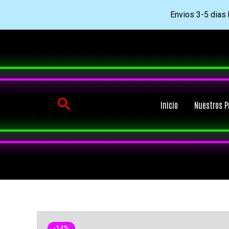
Envios 3-5 dias h
Ir
al
contenido
Buscar
Inicio
Nuestros P
-14%